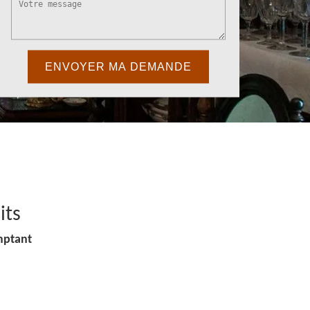
its
mptant