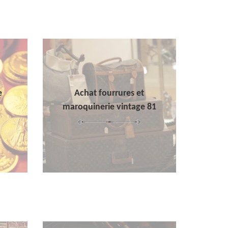
e
Achat fourrures et
maroquinerie vintage 81