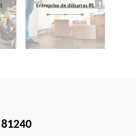
1
Entreprise de débarras 81
 81240