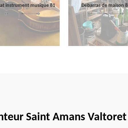
at instrument musique 81
Débarras de maison 8
nteur Saint Amans Valtoret