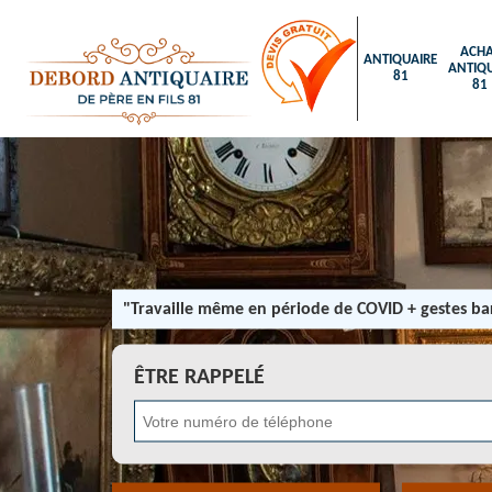
ACHA
ANTIQUAIRE
ANTIQU
81
81
"Travaille même en période de COVID + gestes bar
ÊTRE RAPPELÉ