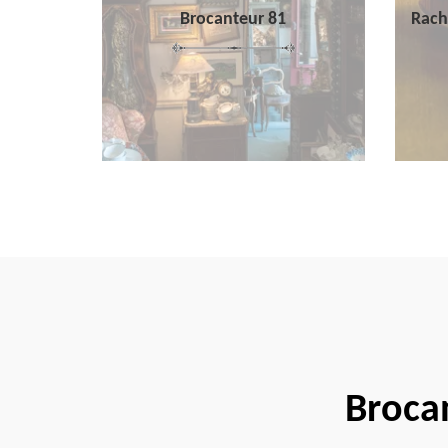
Brocanteur 81
Rach
Broca