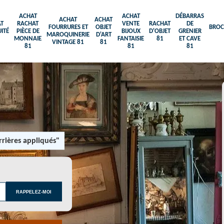
ACHAT
ACHAT
DÉBARRAS
ACHAT
ACHAT
T
RACHAT
VENTE
RACHAT
DE
FOURRURES ET
OBJET
BROC
ITÉ
PIÈCE DE
BIJOUX
D'OBJET
GRENIER
MAROQUINERIE
D'ART
MONNAIE
FANTAISIE
81
ET CAVE
VINTAGE 81
81
81
81
81
rières appliqués"