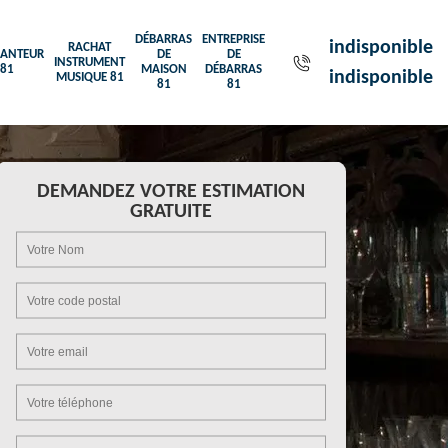
DÉBARRAS
ENTREPRISE
indisponible
RACHAT
ANTEUR
DE
DE
INSTRUMENT
81
MAISON
DÉBARRAS
indisponible
MUSIQUE 81
81
81
DEMANDEZ VOTRE ESTIMATION
GRATUITE