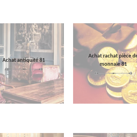
Achat rachat pièce d
Achat antiquité 81
monnaie 81