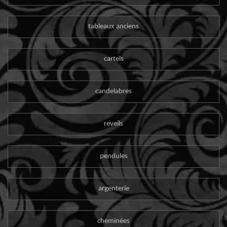
tableaux anciens
cartels
candelabres
reveils
pendules
argenterie
cheminées