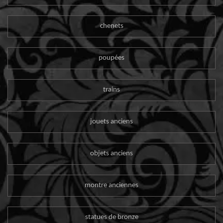
chenets
poupées
trains
jouets anciens
objets anciens
montre anciennes
statues de bronze