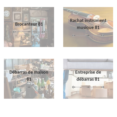
Rachat instrument
Brocanteur 81
musique 81
Débarras de maison
Entreprise de
81
débarras 81