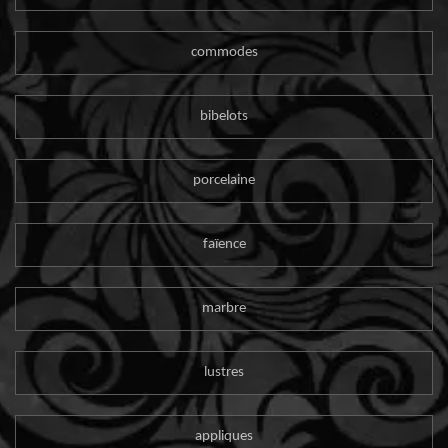
commodes
bibelots
porcelaine
faïence
marbre
lustres
appliques