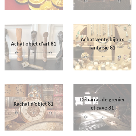
Achat vente bijoux
Achat objet d'art 81
fantaisie 81
Débarras de grenier
Rachat d'objet 81
et cave 81