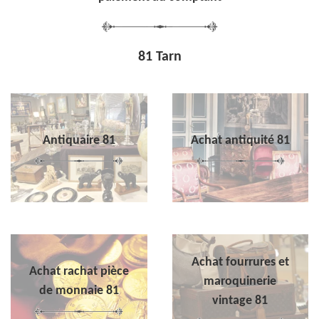
81 Tarn
Antiquaire 81
Achat antiquité 81
Achat fourrures et
Achat rachat pièce
maroquinerie
de monnaie 81
vintage 81