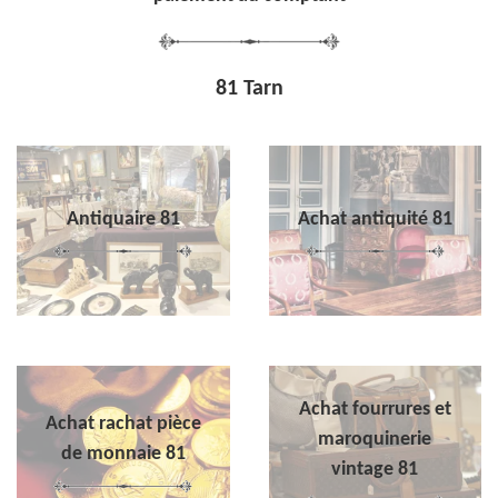
81 Tarn
Antiquaire 81
Achat antiquité 81
Achat fourrures et
Achat rachat pièce
maroquinerie
de monnaie 81
vintage 81