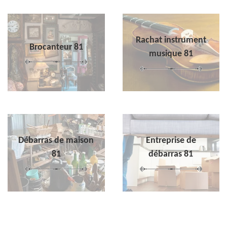
Rachat instrument
Brocanteur 81
musique 81
Débarras de maison
Entreprise de
81
débarras 81