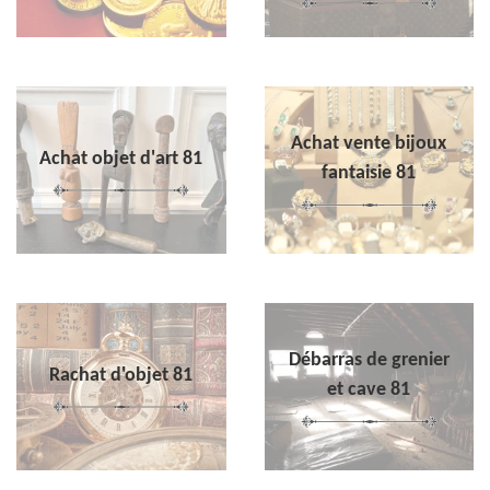
Achat vente bijoux
Achat objet d'art 81
fantaisie 81
Débarras de grenier
Rachat d'objet 81
et cave 81