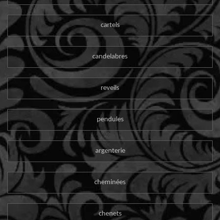
cartels
candelabres
reveils
pendules
argenterie
cheminées
chenets