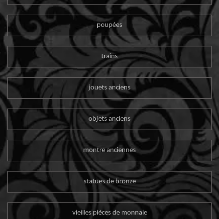
poupées
trains
jouets anciens
objets anciens
montre anciennes
statues de bronze
vieilles pièces de monnaie