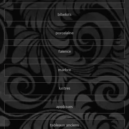
bibelots
porcelaine
faïence
marbre
lustres
appliques
tableaux anciens