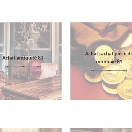
Achat rachat pièce d
Achat antiquité 81
monnaie 81