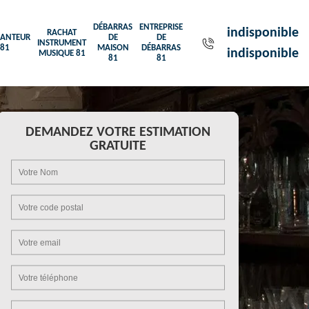
DÉBARRAS
ENTREPRISE
indisponible
RACHAT
ANTEUR
DE
DE
INSTRUMENT
81
MAISON
DÉBARRAS
indisponible
MUSIQUE 81
81
81
DEMANDEZ VOTRE ESTIMATION
GRATUITE