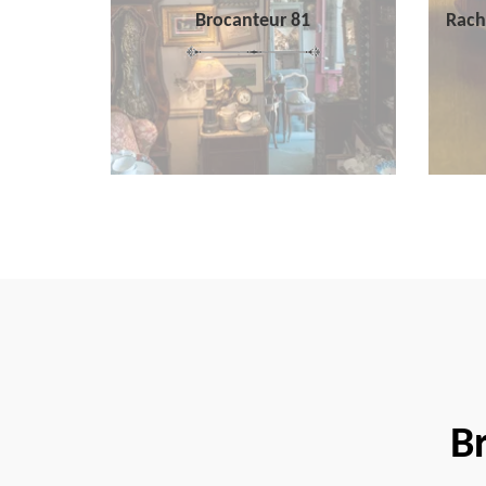
Brocanteur 81
Rach
B