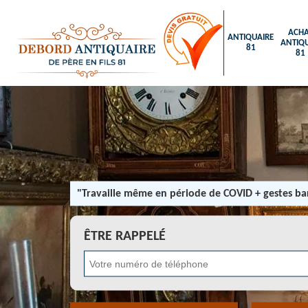
ACHA
ANTIQUAIRE
ANTIQU
81
81
"Travaille même en période de COVID + gestes bar
ÊTRE RAPPELÉ