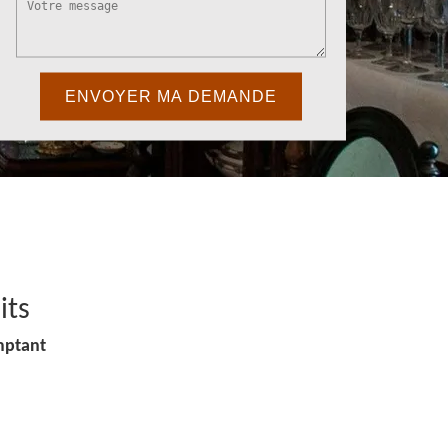
its
mptant