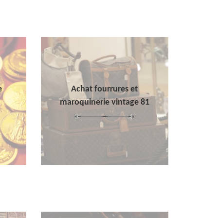
e
Achat fourrures et
maroquinerie vintage 81