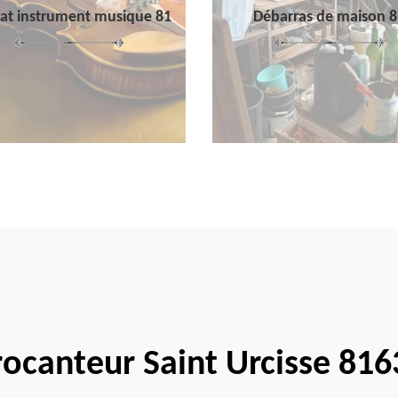
at instrument musique 81
Débarras de maison 8
rocanteur Saint Urcisse 816