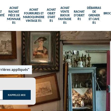
ACHAT
ACHAT
DÉBARRAS
ACHAT
ACHAT
T
RACHAT
VENTE
RACHAT
DE
FOURRURES ET
OBJET
BROC
ITÉ
PIÈCE DE
BIJOUX
D'OBJET
GRENIER
MAROQUINERIE
D'ART
MONNAIE
FANTAISIE
81
ET CAVE
VINTAGE 81
81
81
81
81
rières appliqués"