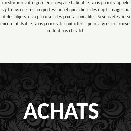
e transformer votre grenier en espace habitable, vous pourrez appele
 s’y trouvent. C’est un professionnel qui achète des objets usagés m
’état des objets, il va proposer des prix raisonnables. Si vous êtes auss
encore utilisable, vous pourrez le contacter. Il pourra vous en trouver
detient pas chez lui.
ACHATS