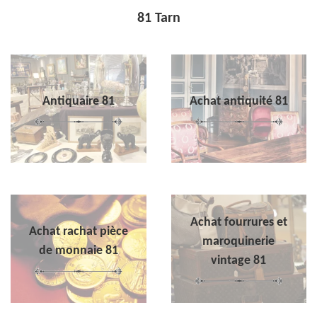
81 Tarn
Antiquaire 81
Achat antiquité 81
Achat fourrures et
Achat rachat pièce
maroquinerie
de monnaie 81
vintage 81