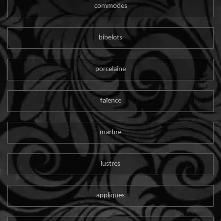
commodes
bibelots
porcelaine
faïence
marbre
lustres
appliques