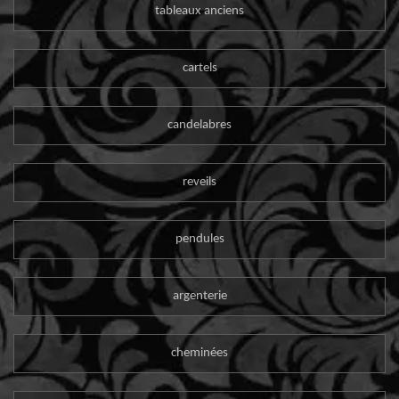
tableaux anciens
cartels
candelabres
reveils
pendules
argenterie
cheminées