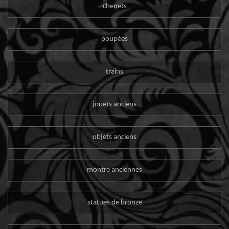
chenets
poupées
trains
jouets anciens
objets anciens
montre anciennes
statues de bronze