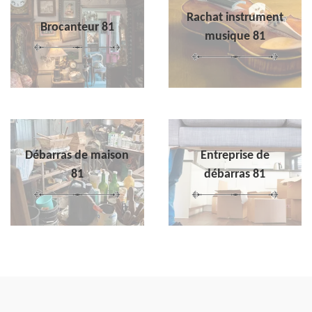
Rachat instrument
Brocanteur 81
musique 81
Débarras de maison
Entreprise de
81
débarras 81