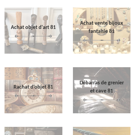
Achat vente bijoux
Achat objet d'art 81
fantaisie 81
Débarras de grenier
Rachat d'objet 81
et cave 81