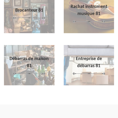
Rachat instrument
Brocanteur 81
musique 81
Débarras de maison
Entreprise de
81
débarras 81