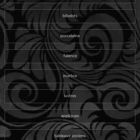
bibelots
porcelaine
faïence
marbre
lustres
appliques
tableaux anciens