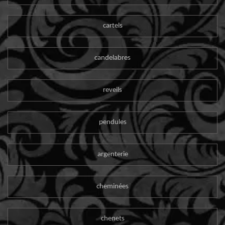
cartels
candelabres
reveils
pendules
argenterie
cheminées
chenets