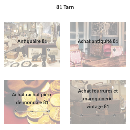
81 Tarn
Antiquaire 81
Achat antiquité 81
Achat fourrures et
Achat rachat pièce
maroquinerie
de monnaie 81
vintage 81