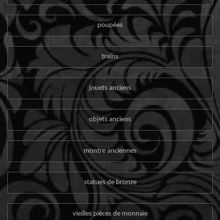
poupées
trains
jouets anciens
objets anciens
montre anciennes
statues de bronze
vieilles pièces de monnaie