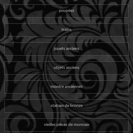
poupées
trains
jouets anciens
objets anciens
montre anciennes
statues de bronze
vieilles pièces de monnaie