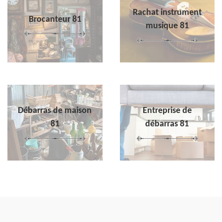
Rachat instrument
Brocanteur 81
musique 81
Débarras de maison
Entreprise de
81
débarras 81