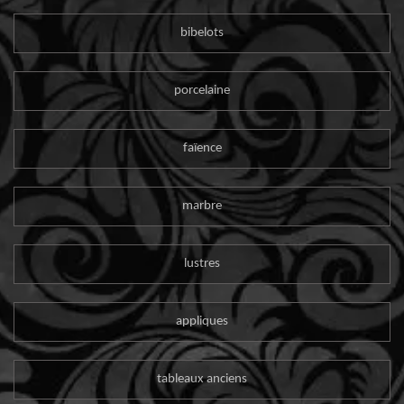
bibelots
porcelaine
faïence
marbre
lustres
appliques
tableaux anciens