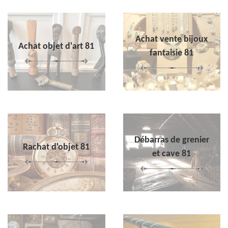
Achat vente bijoux
Achat objet d'art 81
fantaisie 81
Débarras de grenier
Rachat d'objet 81
et cave 81