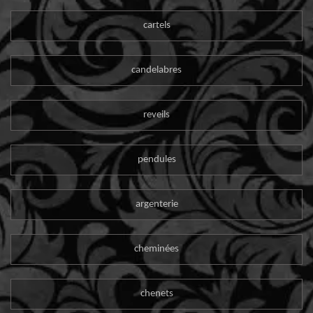
cartels
candelabres
reveils
pendules
argenterie
cheminées
chenets