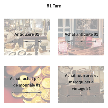
81 Tarn
Antiquaire 81
Achat antiquité 81
Achat fourrures et
Achat rachat pièce
maroquinerie
de monnaie 81
vintage 81