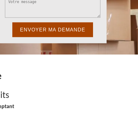
e
its
mptant