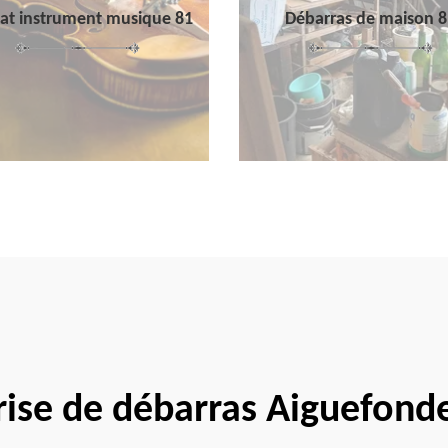
at instrument musique 81
Débarras de maison 8
rise de débarras Aiguefond