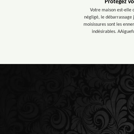
Protégez vo
Votre maison est-elle 
négligé, le débarrassage 
moisissures sont les enne
indésirables. AAiguef