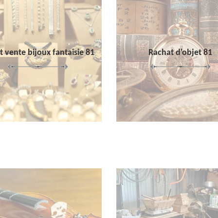
 vente bijoux fantaisie 81
Rachat d'objet 81