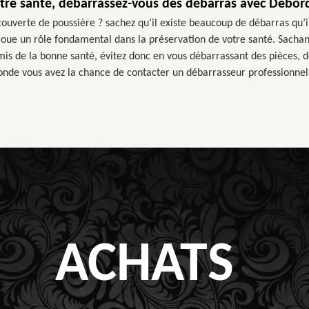
tre santé, débarrassez-vous des débarras avec Debor
couverte de poussière ? sachez qu’il existe beaucoup de débarras qu’i
joue un rôle fondamental dans la préservation de votre santé. Sachant
mis de la bonne santé, évitez donc en vous débarrassant des pièces, d
onde vous avez la chance de contacter un débarrasseur professionne
ACHATS