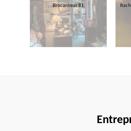
Brocanteur 81
Rach
Entrep