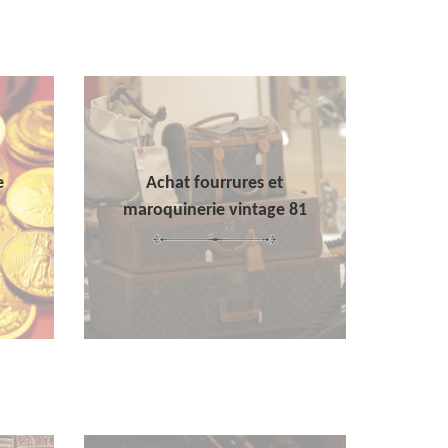
e
Achat fourrures et
maroquinerie vintage 81