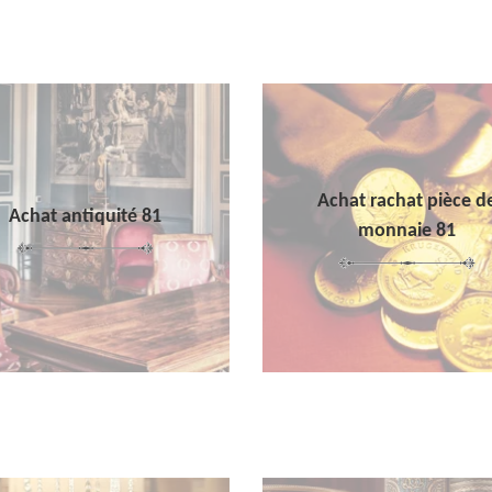
Achat rachat pièce d
Achat antiquité 81
monnaie 81