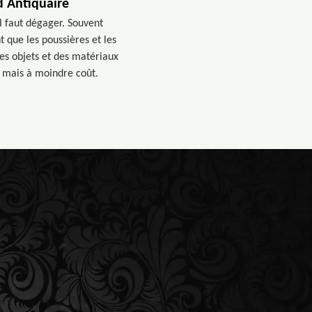
d Antiquaire
l faut dégager. Souvent
 que les poussières et les
es objets et des matériaux
l mais à moindre coût.