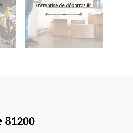
1
Entreprise de débarras 81
e 81200