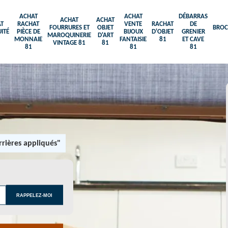
ACHAT
ACHAT
DÉBARRAS
ACHAT
ACHAT
T
RACHAT
VENTE
RACHAT
DE
FOURRURES ET
OBJET
BROC
ITÉ
PIÈCE DE
BIJOUX
D'OBJET
GRENIER
MAROQUINERIE
D'ART
MONNAIE
FANTAISIE
81
ET CAVE
VINTAGE 81
81
81
81
81
rières appliqués"