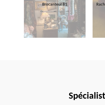
Brocanteur 81
Rach
Spécialis