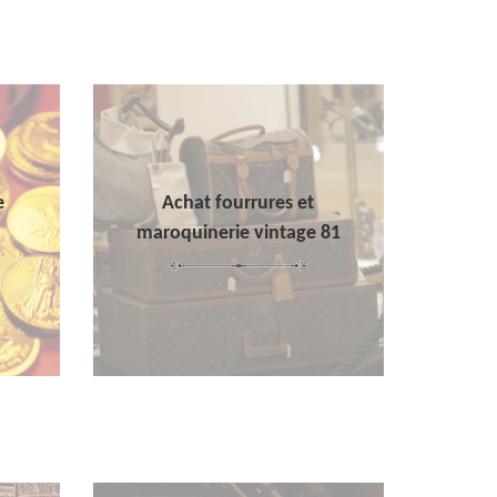
e
Achat fourrures et
maroquinerie vintage 81