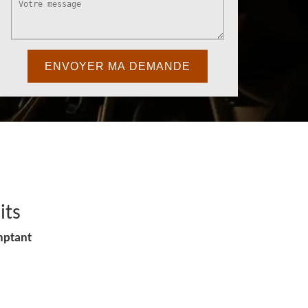
its
mptant