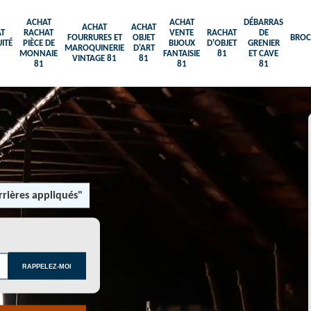
ACHAT
ACHAT
DÉBARRAS
ACHAT
ACHAT
T
RACHAT
VENTE
RACHAT
DE
FOURRURES ET
OBJET
BROC
ITÉ
PIÈCE DE
BIJOUX
D'OBJET
GRENIER
MAROQUINERIE
D'ART
MONNAIE
FANTAISIE
81
ET CAVE
VINTAGE 81
81
81
81
81
rières appliqués"