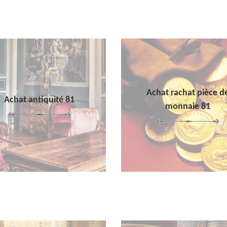
Achat rachat pièce d
Achat antiquité 81
monnaie 81