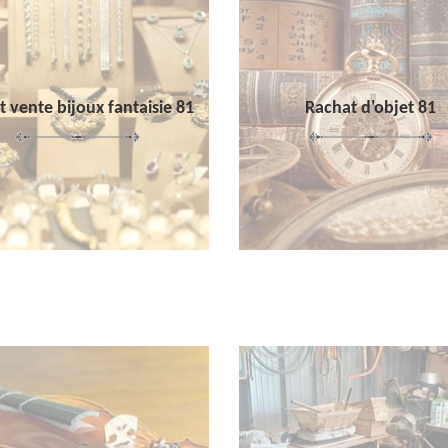
 vente bijoux fantaisie 81
Rachat d'objet 81