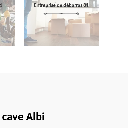
1
Entreprise de débarras 81
 cave Albi