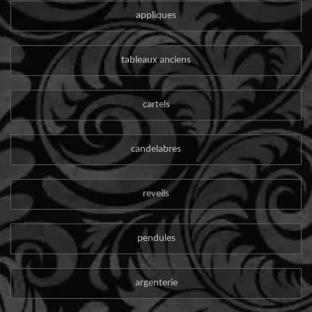
appliques
tableaux anciens
cartels
candelabres
reveils
pendules
argenterie