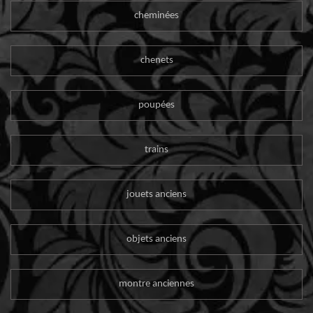
cheminées
chenets
poupées
trains
jouets anciens
objets anciens
montre anciennes