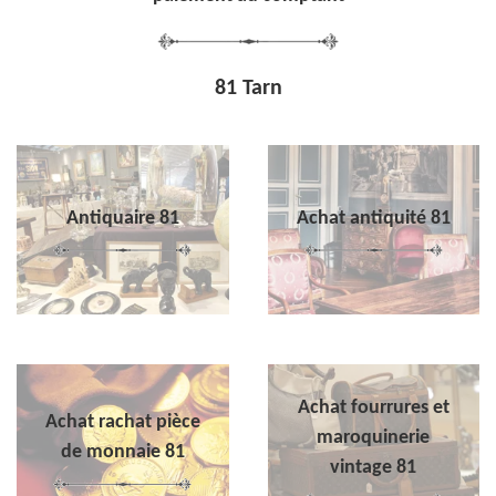
81 Tarn
Antiquaire 81
Achat antiquité 81
Achat fourrures et
Achat rachat pièce
maroquinerie
de monnaie 81
vintage 81