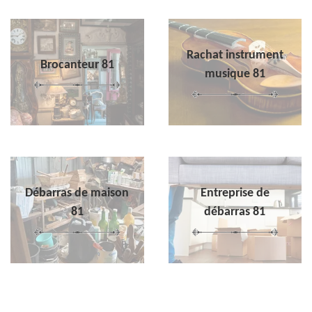
Rachat instrument
Brocanteur 81
musique 81
Débarras de maison
Entreprise de
81
débarras 81