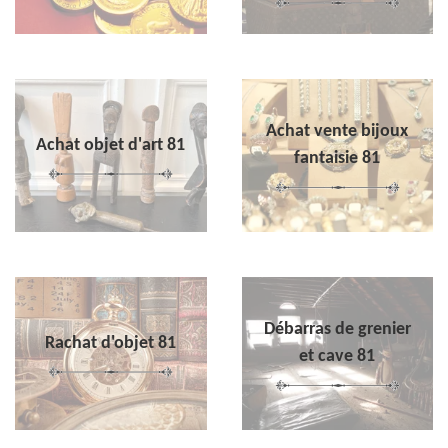
Achat vente bijoux
Achat objet d'art 81
fantaisie 81
Débarras de grenier
Rachat d'objet 81
et cave 81