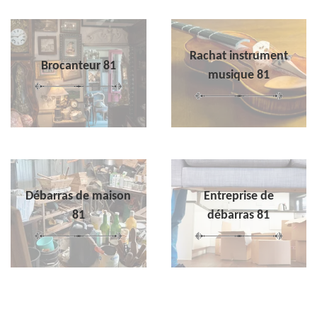
Rachat instrument
Brocanteur 81
musique 81
Débarras de maison
Entreprise de
81
débarras 81