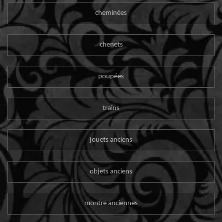
cheminées
chenets
poupées
trains
jouets anciens
objets anciens
montre anciennes