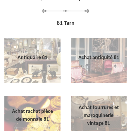
81 Tarn
Antiquaire 81
Achat antiquité 81
Achat fourrures et
Achat rachat pièce
maroquinerie
de monnaie 81
vintage 81