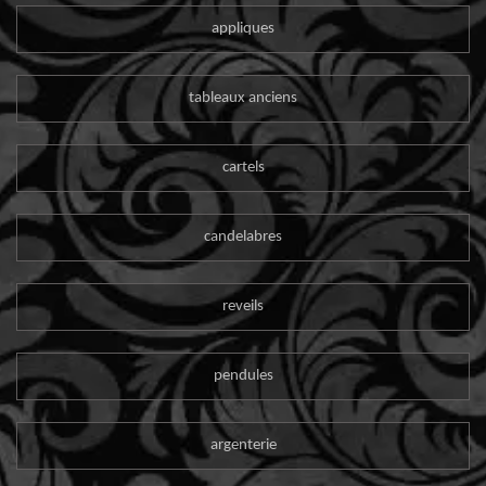
appliques
tableaux anciens
cartels
candelabres
reveils
pendules
argenterie