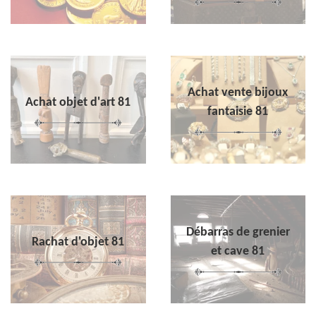
Achat vente bijoux
Achat objet d'art 81
fantaisie 81
Débarras de grenier
Rachat d'objet 81
et cave 81