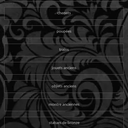
chenets
poupées
trains
jouets anciens
objets anciens
montre anciennes
statues de bronze