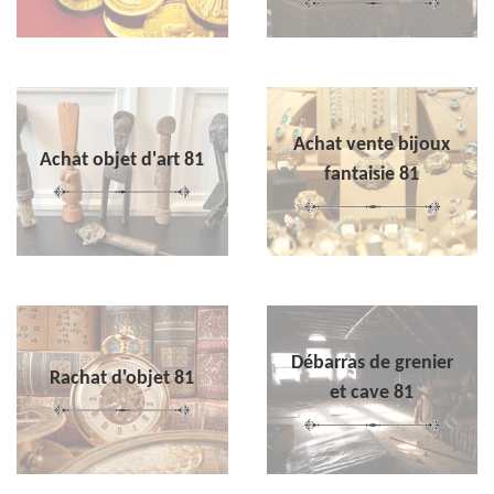
Achat vente bijoux
Achat objet d'art 81
fantaisie 81
Débarras de grenier
Rachat d'objet 81
et cave 81