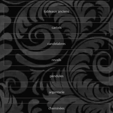
tableaux anciens
cartels
candelabres
reveils
pendules
argenterie
cheminées