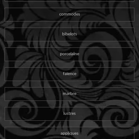
commodes
bibelots
porcelaine
faïence
marbre
lustres
appliques