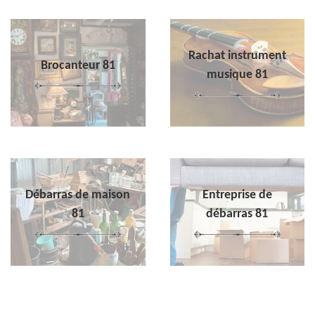
Rachat instrument
Brocanteur 81
musique 81
Débarras de maison
Entreprise de
81
débarras 81