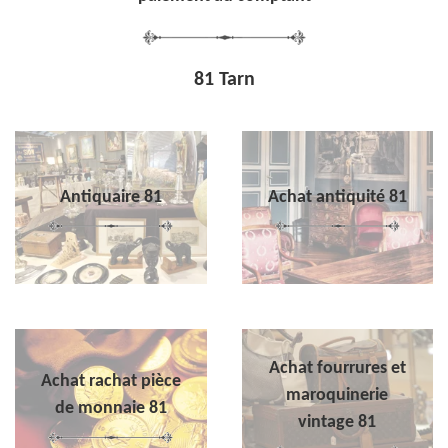
81 Tarn
Antiquaire 81
Achat antiquité 81
Achat fourrures et
Achat rachat pièce
maroquinerie
de monnaie 81
vintage 81