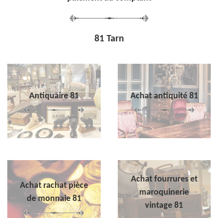
81 Tarn
Antiquaire 81
Achat antiquité 81
Achat fourrures et
Achat rachat pièce
maroquinerie
de monnaie 81
vintage 81