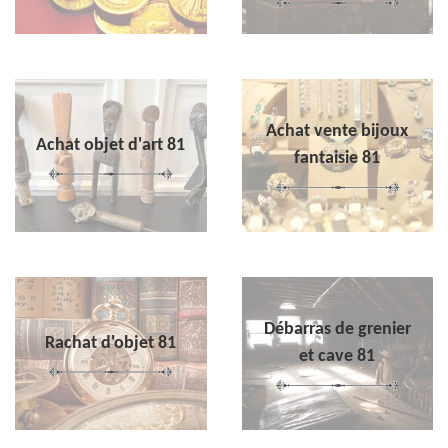
Achat vente bijoux
Achat objet d'art 81
fantaisie 81
Débarras de grenier
Rachat d'objet 81
et cave 81