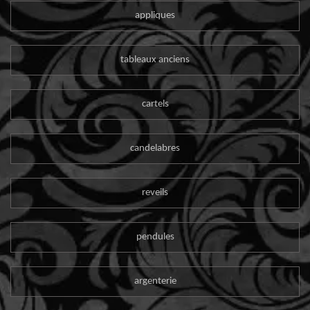
appliques
tableaux anciens
cartels
candelabres
reveils
pendules
argenterie