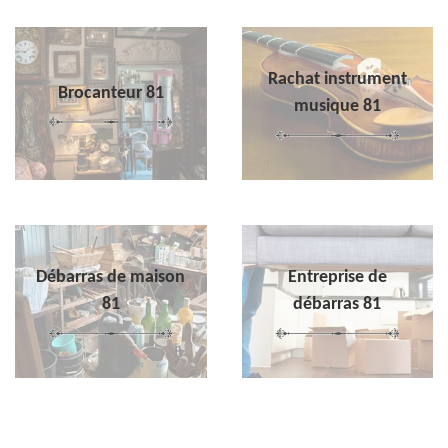
Rachat instrument
Brocanteur 81
musique 81
Débarras de maison
Entreprise de
81
débarras 81