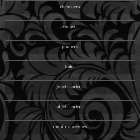
cheminées
chenets
poupées
trains
jouets anciens
objets anciens
montre anciennes