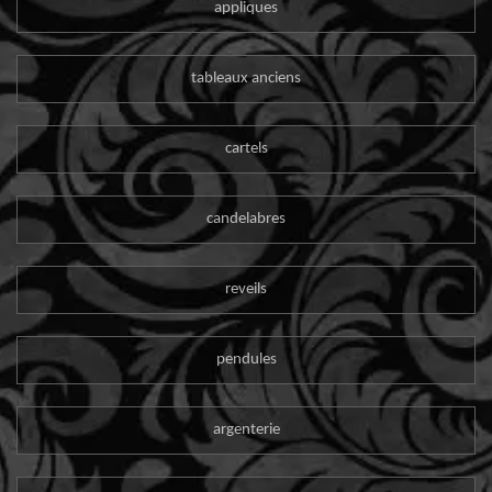
appliques
tableaux anciens
cartels
candelabres
reveils
pendules
argenterie