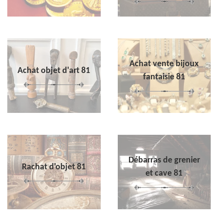
Achat vente bijoux
Achat objet d'art 81
fantaisie 81
Débarras de grenier
Rachat d'objet 81
et cave 81