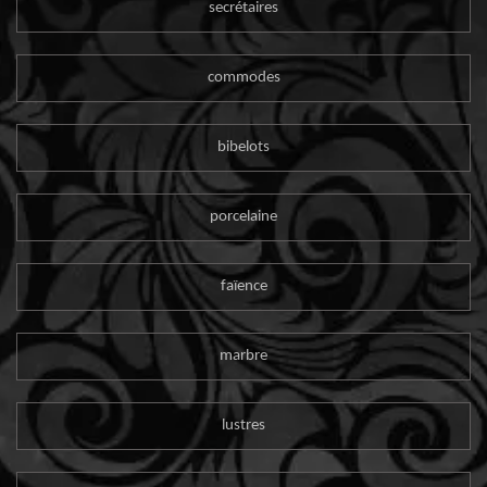
secrétaires
commodes
bibelots
porcelaine
faïence
marbre
lustres