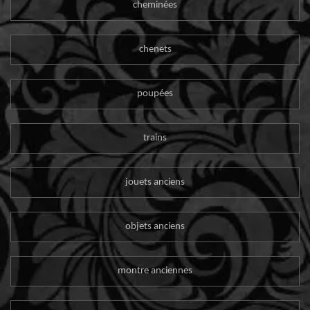
cheminées
chenets
poupées
trains
jouets anciens
objets anciens
montre anciennes