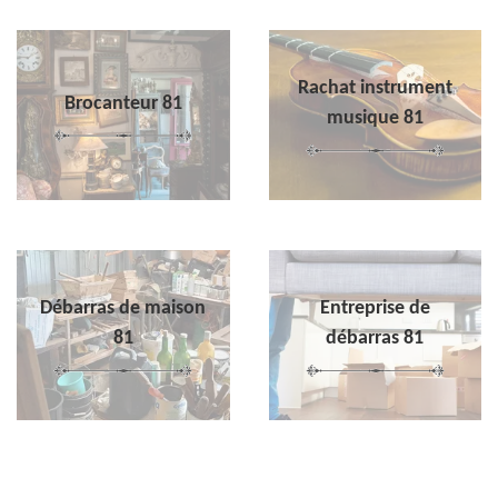
Rachat instrument
Brocanteur 81
musique 81
Débarras de maison
Entreprise de
81
débarras 81