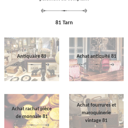
81 Tarn
Antiquaire 81
Achat antiquité 81
Achat fourrures et
Achat rachat pièce
maroquinerie
de monnaie 81
vintage 81