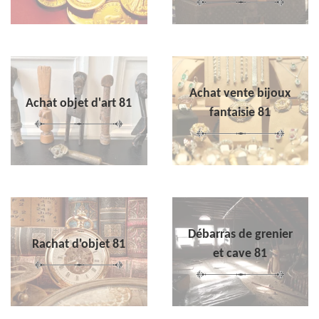
Achat vente bijoux
Achat objet d'art 81
fantaisie 81
Débarras de grenier
Rachat d'objet 81
et cave 81