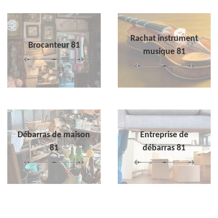
Rachat instrument
Brocanteur 81
musique 81
Débarras de maison
Entreprise de
81
débarras 81