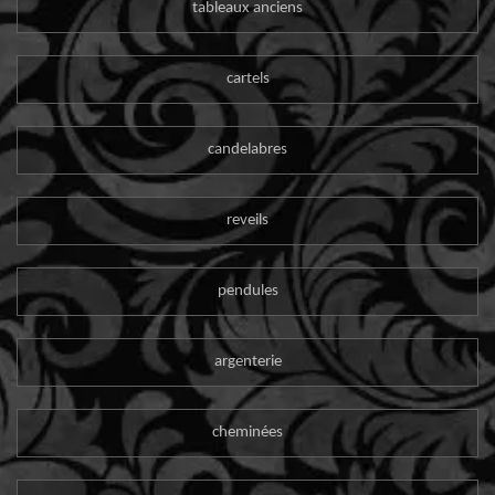
tableaux anciens
cartels
candelabres
reveils
pendules
argenterie
cheminées