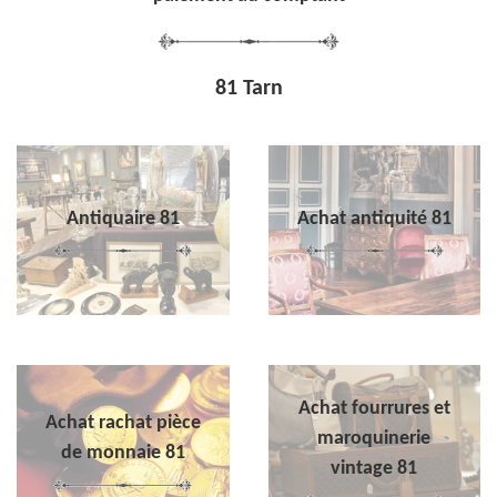
81 Tarn
Antiquaire 81
Achat antiquité 81
Achat fourrures et
Achat rachat pièce
maroquinerie
de monnaie 81
vintage 81