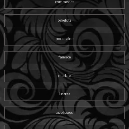
commodes
bibelots
porcelaine
faïence
marbre
lustres
appliques