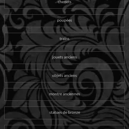
chenets
poupées
trains
jouets anciens
objets anciens
montre anciennes
statues de bronze