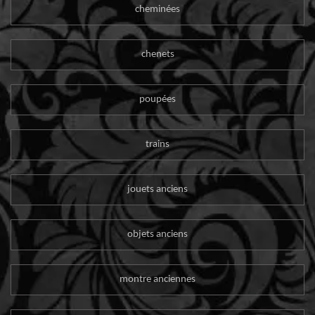
cheminées
chenets
poupées
trains
jouets anciens
objets anciens
montre anciennes