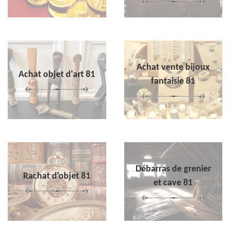
Achat vente bijoux
Achat objet d'art 81
fantaisie 81
Débarras de grenier
Rachat d'objet 81
et cave 81