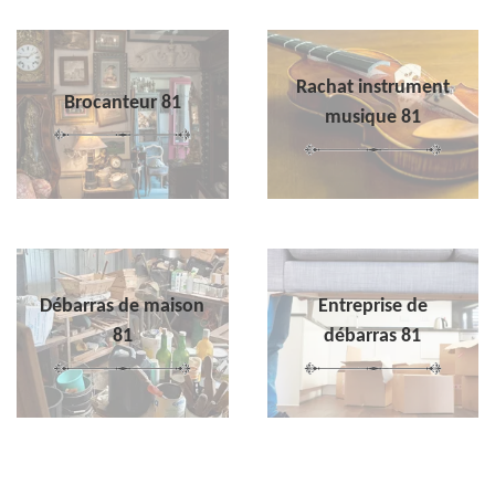
Rachat instrument
Brocanteur 81
musique 81
Débarras de maison
Entreprise de
81
débarras 81