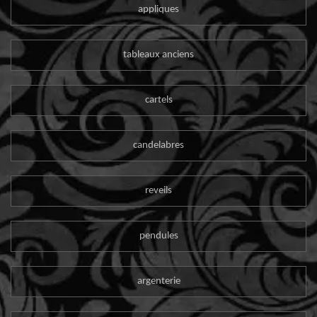
appliques
tableaux anciens
cartels
candelabres
reveils
pendules
argenterie