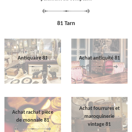
81 Tarn
Antiquaire 81
Achat antiquité 81
Achat fourrures et
Achat rachat pièce
maroquinerie
de monnaie 81
vintage 81