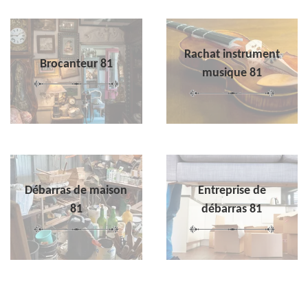
Rachat instrument
Brocanteur 81
musique 81
Débarras de maison
Entreprise de
81
débarras 81