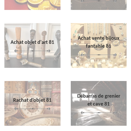
Achat vente bijoux
Achat objet d'art 81
fantaisie 81
Débarras de grenier
Rachat d'objet 81
et cave 81