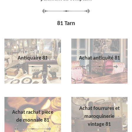
81 Tarn
Antiquaire 81
Achat antiquité 81
Achat fourrures et
Achat rachat pièce
maroquinerie
de monnaie 81
vintage 81