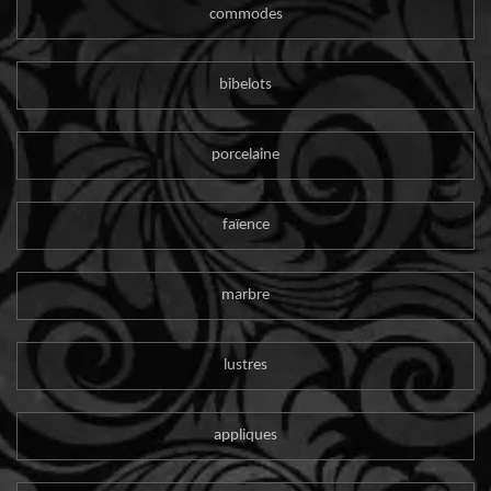
commodes
bibelots
porcelaine
faïence
marbre
lustres
appliques