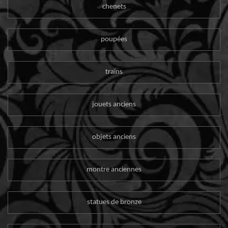
chenets
poupées
trains
jouets anciens
objets anciens
montre anciennes
statues de bronze