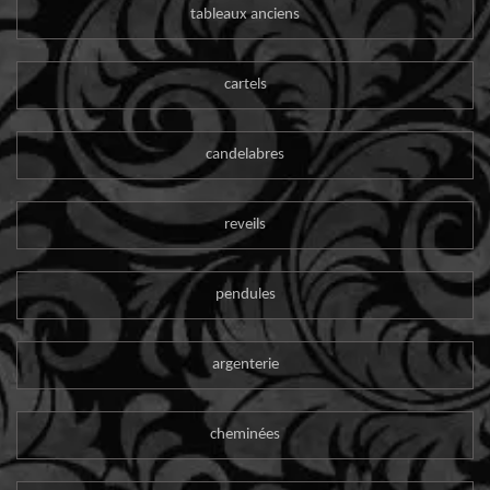
tableaux anciens
cartels
candelabres
reveils
pendules
argenterie
cheminées