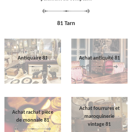
81 Tarn
Antiquaire 81
Achat antiquité 81
Achat fourrures et
Achat rachat pièce
maroquinerie
de monnaie 81
vintage 81