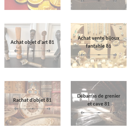
Achat vente bijoux
Achat objet d'art 81
fantaisie 81
Débarras de grenier
Rachat d'objet 81
et cave 81