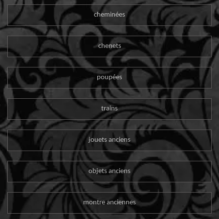
cheminées
chenets
poupées
trains
jouets anciens
objets anciens
montre anciennes