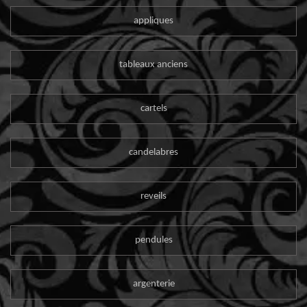
appliques
tableaux anciens
cartels
candelabres
reveils
pendules
argenterie