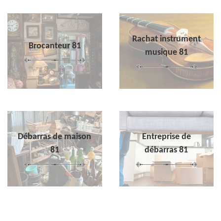
Rachat instrument
Brocanteur 81
musique 81
Débarras de maison
Entreprise de
81
débarras 81