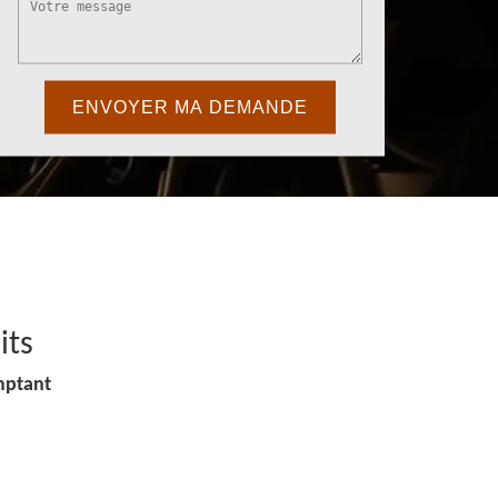
its
mptant