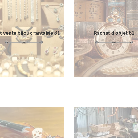
 vente bijoux fantaisie 81
Rachat d'objet 81