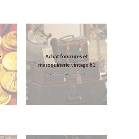
e
Achat fourrures et
maroquinerie vintage 81