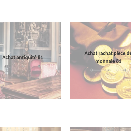
Achat rachat pièce d
Achat antiquité 81
monnaie 81