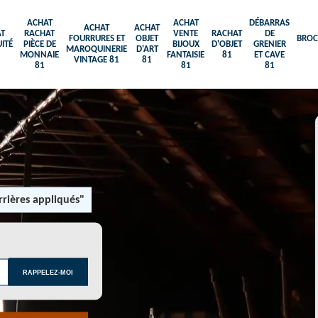
ACHAT
ACHAT
DÉBARRAS
ACHAT
ACHAT
T
RACHAT
VENTE
RACHAT
DE
FOURRURES ET
OBJET
BROC
ITÉ
PIÈCE DE
BIJOUX
D'OBJET
GRENIER
MAROQUINERIE
D'ART
MONNAIE
FANTAISIE
81
ET CAVE
VINTAGE 81
81
81
81
81
rières appliqués"