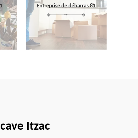
1
Entreprise de débarras 81
 cave Itzac