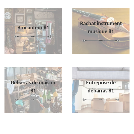
Rachat instrument
Brocanteur 81
musique 81
Débarras de maison
Entreprise de
81
débarras 81