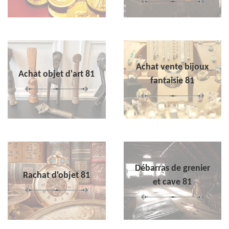
Achat vente bijoux
Achat objet d'art 81
fantaisie 81
Débarras de grenier
Rachat d'objet 81
et cave 81