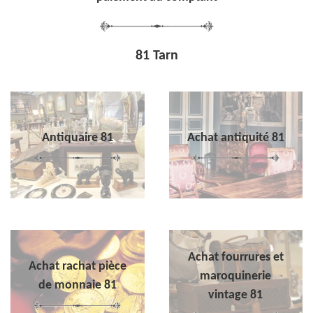
81 Tarn
Antiquaire 81
Achat antiquité 81
Achat fourrures et
Achat rachat pièce
maroquinerie
de monnaie 81
vintage 81