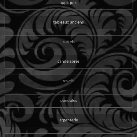
appliques
tableaux anciens
cartels
candelabres
reveils
pendules
argenterie