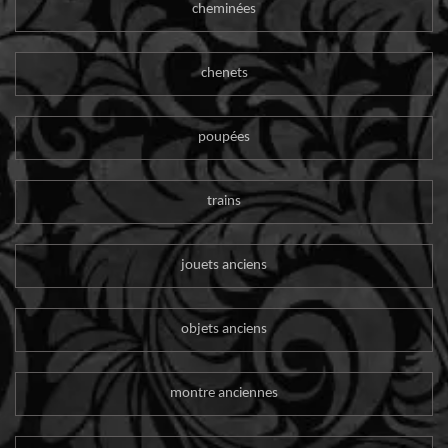
cheminées
chenets
poupées
trains
jouets anciens
objets anciens
montre anciennes