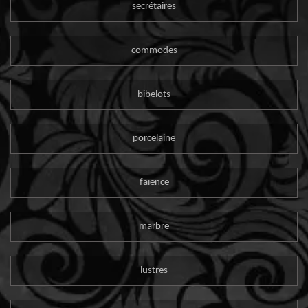
secrétaires
commodes
bibelots
porcelaine
faïence
marbre
lustres