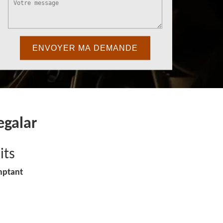
egalar
its
mptant