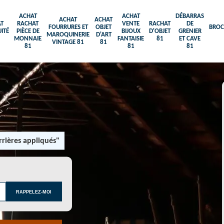
ACHAT
ACHAT
DÉBARRAS
ACHAT
ACHAT
T
RACHAT
VENTE
RACHAT
DE
FOURRURES ET
OBJET
BROC
ITÉ
PIÈCE DE
BIJOUX
D'OBJET
GRENIER
MAROQUINERIE
D'ART
MONNAIE
FANTAISIE
81
ET CAVE
VINTAGE 81
81
81
81
81
rières appliqués"