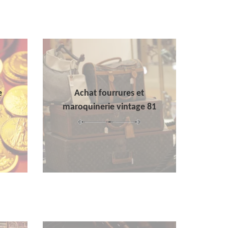
e
Achat fourrures et
maroquinerie vintage 81