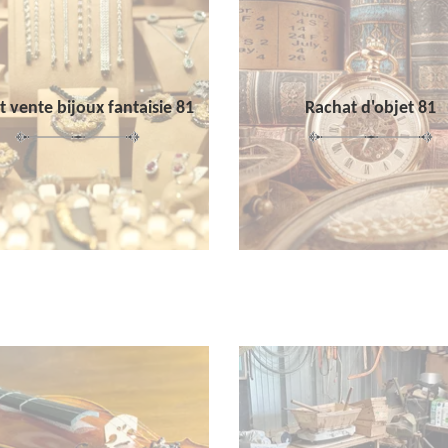
 vente bijoux fantaisie 81
Rachat d'objet 81