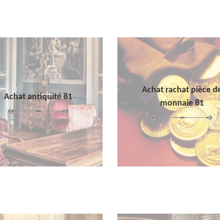
Achat rachat pièce d
Achat antiquité 81
monnaie 81