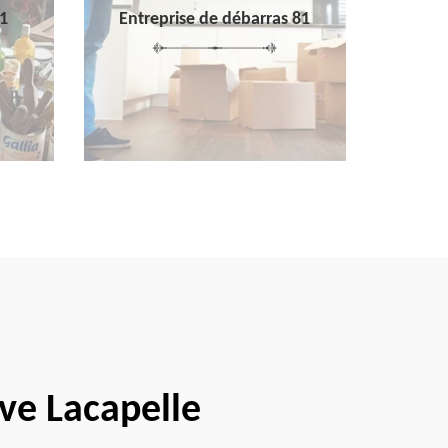
1
Entreprise de débarras 81
ave Lacapelle