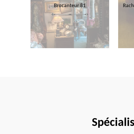
Brocanteur 81
Rach
Spéciali