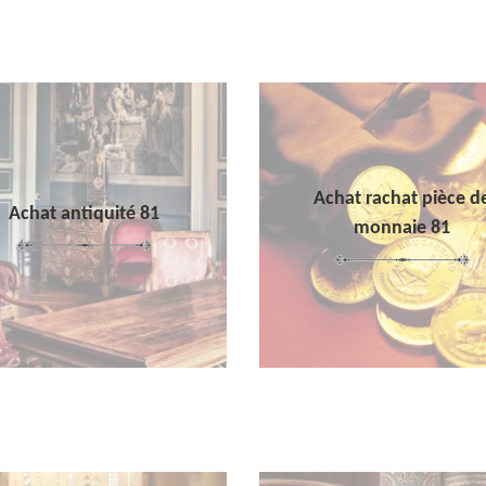
Achat rachat pièce d
Achat antiquité 81
monnaie 81