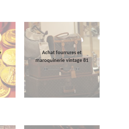
e
Achat fourrures et
maroquinerie vintage 81