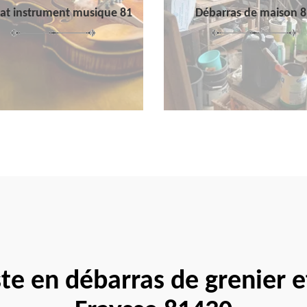
at instrument musique 81
Débarras de maison 8
ste en débarras de grenier e