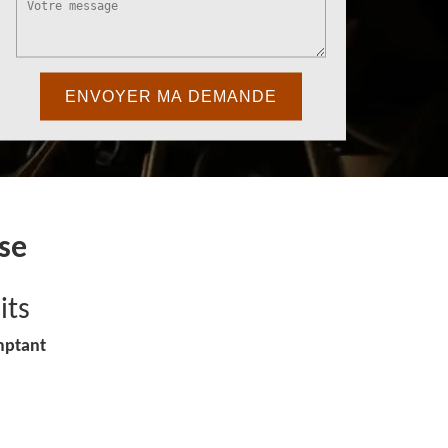
sse
its
mptant