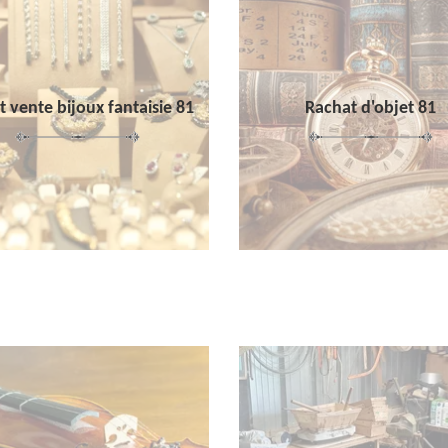
 vente bijoux fantaisie 81
Rachat d'objet 81