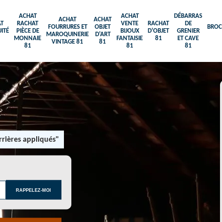
ACHAT
ACHAT
DÉBARRAS
ACHAT
ACHAT
T
RACHAT
VENTE
RACHAT
DE
FOURRURES ET
OBJET
BROC
ITÉ
PIÈCE DE
BIJOUX
D'OBJET
GRENIER
MAROQUINERIE
D'ART
MONNAIE
FANTAISIE
81
ET CAVE
VINTAGE 81
81
81
81
81
rières appliqués"