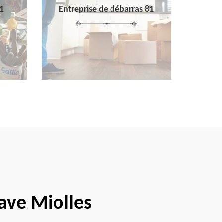
1
Entreprise de débarras 81
cave Miolles