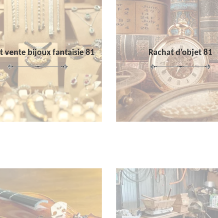
 vente bijoux fantaisie 81
Rachat d'objet 81