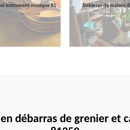
at instrument musique 81
Débarras de maison 8
 en débarras de grenier et 