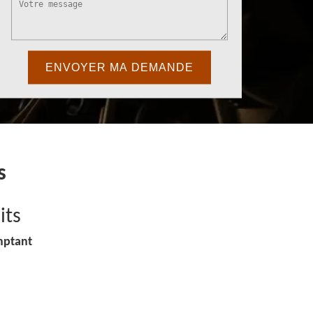
s
its
mptant