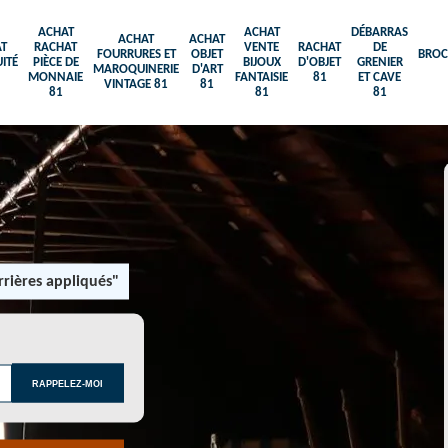
ACHAT
ACHAT
DÉBARRAS
ACHAT
ACHAT
T
RACHAT
VENTE
RACHAT
DE
FOURRURES ET
OBJET
BROC
ITÉ
PIÈCE DE
BIJOUX
D'OBJET
GRENIER
MAROQUINERIE
D'ART
MONNAIE
FANTAISIE
81
ET CAVE
VINTAGE 81
81
81
81
81
rières appliqués"