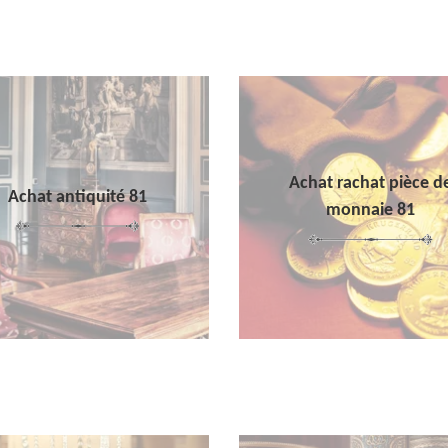
Achat rachat pièce d
Achat antiquité 81
monnaie 81