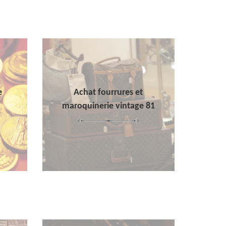
e
Achat fourrures et
maroquinerie vintage 81