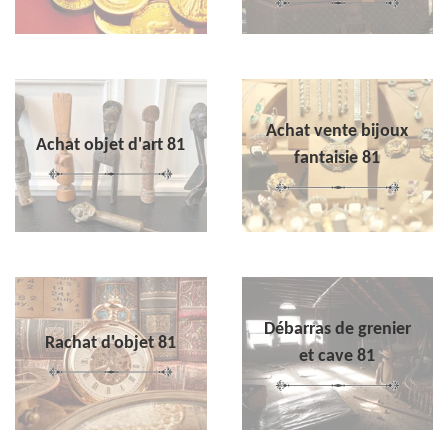
Achat vente bijoux
Achat objet d'art 81
fantaisie 81
Débarras de grenier
Rachat d'objet 81
et cave 81