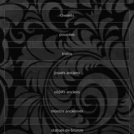
chenets
poupées
trains
jouets anciens
objets anciens
montre anciennes
statues de bronze