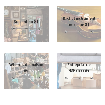
Rachat instrument
Brocanteur 81
musique 81
Débarras de maison
Entreprise de
81
débarras 81