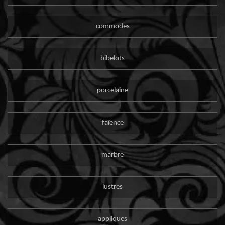
commodes
bibelots
porcelaine
faïence
marbre
lustres
appliques