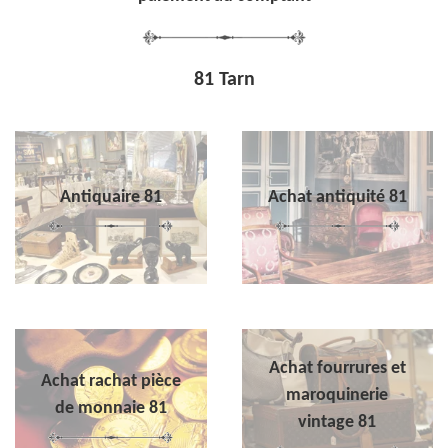
81 Tarn
Antiquaire 81
Achat antiquité 81
Achat fourrures et
Achat rachat pièce
maroquinerie
de monnaie 81
vintage 81