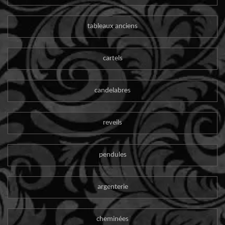
tableaux anciens
cartels
candelabres
reveils
pendules
argenterie
cheminées