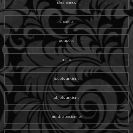
cheminées
chenets
poupées
trains
jouets anciens
objets anciens
montre anciennes