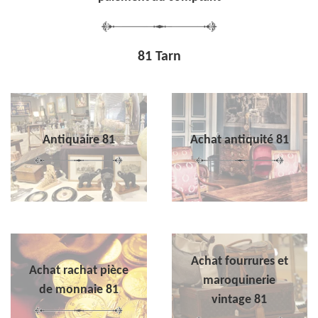
81 Tarn
Antiquaire 81
Achat antiquité 81
Achat fourrures et
Achat rachat pièce
maroquinerie
de monnaie 81
vintage 81