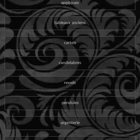
appliques
tableaux anciens
cartels
candelabres
reveils
pendules
argenterie