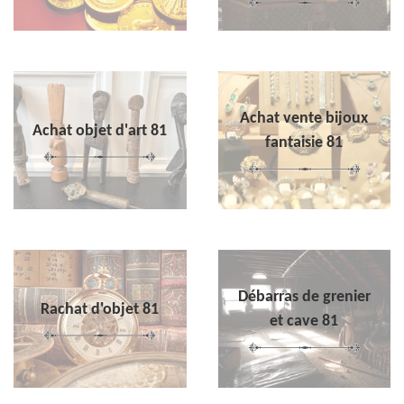
Achat vente bijoux
Achat objet d'art 81
fantaisie 81
Débarras de grenier
Rachat d'objet 81
et cave 81