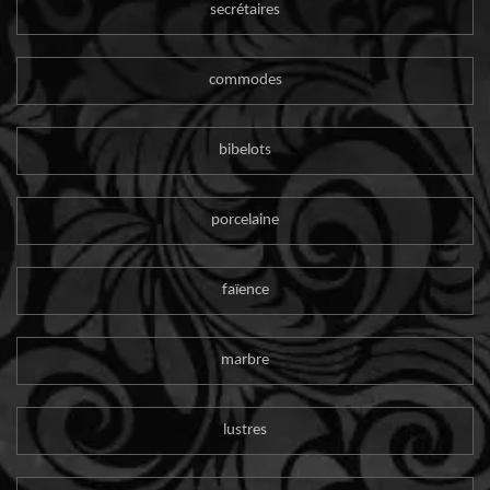
secrétaires
commodes
bibelots
porcelaine
faïence
marbre
lustres