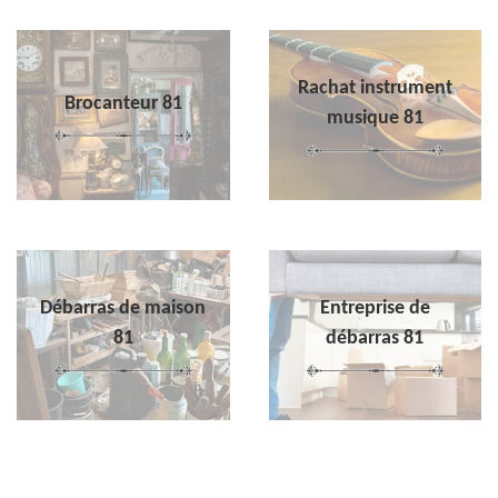
Rachat instrument
Brocanteur 81
musique 81
Débarras de maison
Entreprise de
81
débarras 81