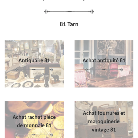
81 Tarn
Antiquaire 81
Achat antiquité 81
Achat fourrures et
Achat rachat pièce
maroquinerie
de monnaie 81
vintage 81