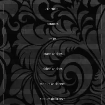
chenets
poupées
trains
jouets anciens
objets anciens
montre anciennes
statues de bronze