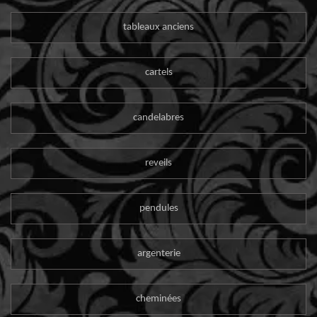
tableaux anciens
cartels
candelabres
reveils
pendules
argenterie
cheminées