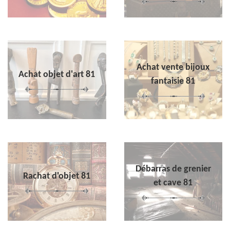
Achat vente bijoux
Achat objet d'art 81
fantaisie 81
Débarras de grenier
Rachat d'objet 81
et cave 81