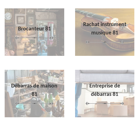
Rachat instrument
Brocanteur 81
musique 81
Débarras de maison
Entreprise de
81
débarras 81