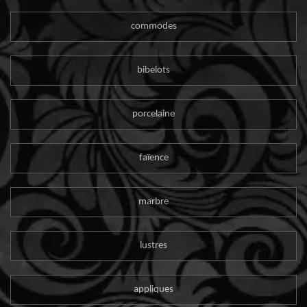
commodes
bibelots
porcelaine
faïence
marbre
lustres
appliques