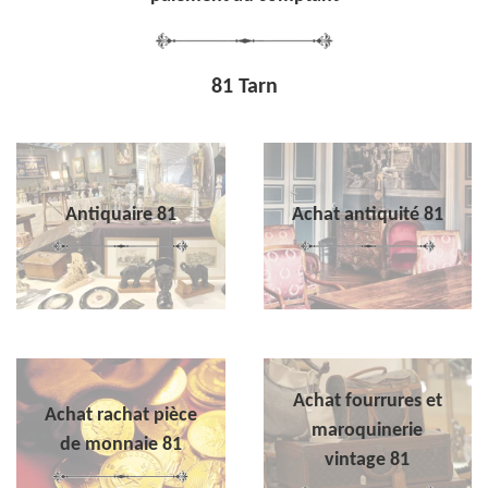
81 Tarn
Antiquaire 81
Achat antiquité 81
Achat fourrures et
Achat rachat pièce
maroquinerie
de monnaie 81
vintage 81