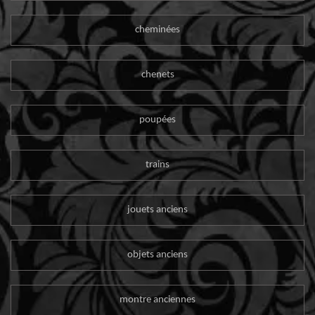
cheminées
chenets
poupées
trains
jouets anciens
objets anciens
montre anciennes