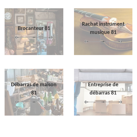
Rachat instrument
Brocanteur 81
musique 81
Débarras de maison
Entreprise de
81
débarras 81