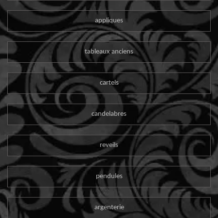
appliques
tableaux anciens
cartels
candelabres
reveils
pendules
argenterie