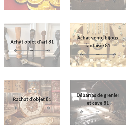
Achat vente bijoux
Achat objet d'art 81
fantaisie 81
Débarras de grenier
Rachat d'objet 81
et cave 81