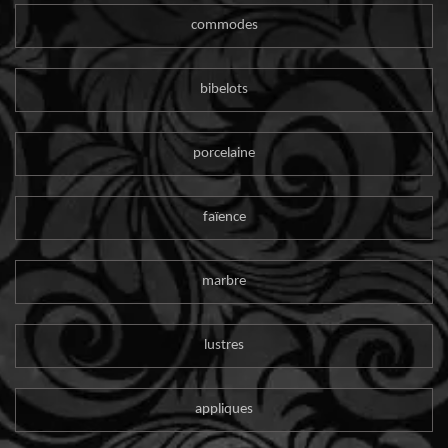
commodes
bibelots
porcelaine
faïence
marbre
lustres
appliques