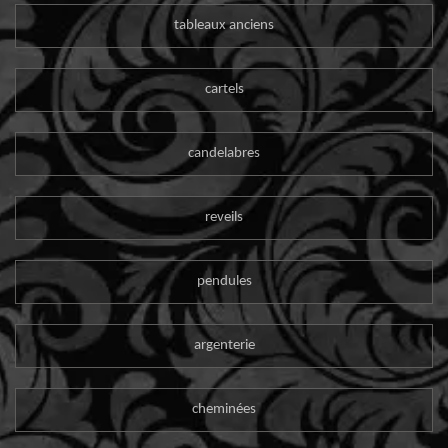
tableaux anciens
cartels
candelabres
reveils
pendules
argenterie
cheminées