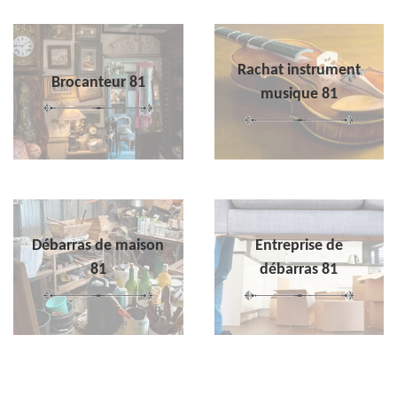
Rachat instrument
Brocanteur 81
musique 81
Débarras de maison
Entreprise de
81
débarras 81