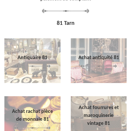
81 Tarn
Antiquaire 81
Achat antiquité 81
Achat fourrures et
Achat rachat pièce
maroquinerie
de monnaie 81
vintage 81