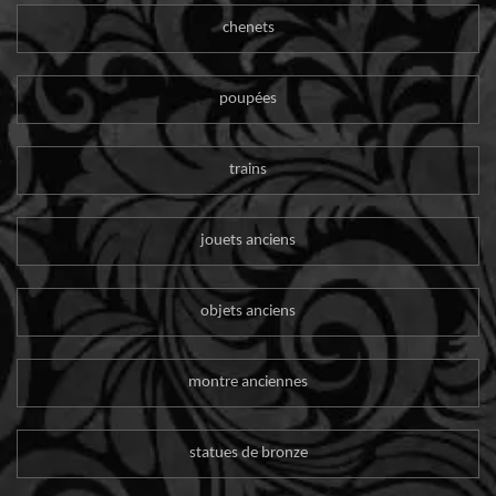
chenets
poupées
trains
jouets anciens
objets anciens
montre anciennes
statues de bronze