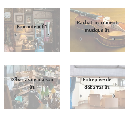
Rachat instrument
Brocanteur 81
musique 81
Débarras de maison
Entreprise de
81
débarras 81