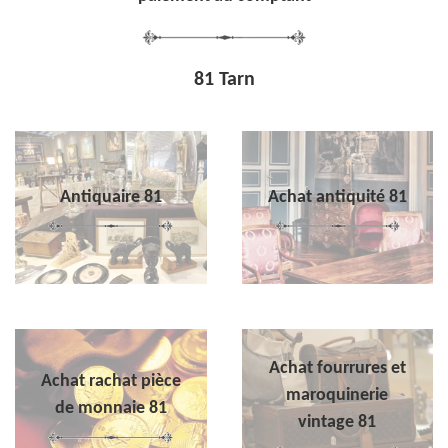
81 Tarn
Antiquaire 81
Achat antiquité 81
Achat fourrures et
Achat rachat pièce
maroquinerie
de monnaie 81
vintage 81