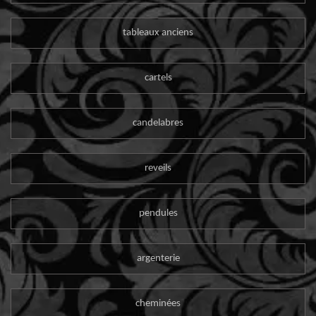
tableaux anciens
cartels
candelabres
reveils
pendules
argenterie
cheminées