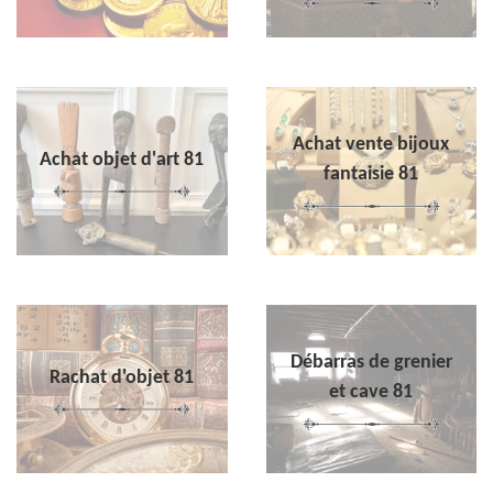
Achat vente bijoux
Achat objet d'art 81
fantaisie 81
Débarras de grenier
Rachat d'objet 81
et cave 81