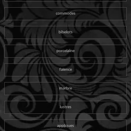
commodes
bibelots
porcelaine
faïence
marbre
lustres
appliques