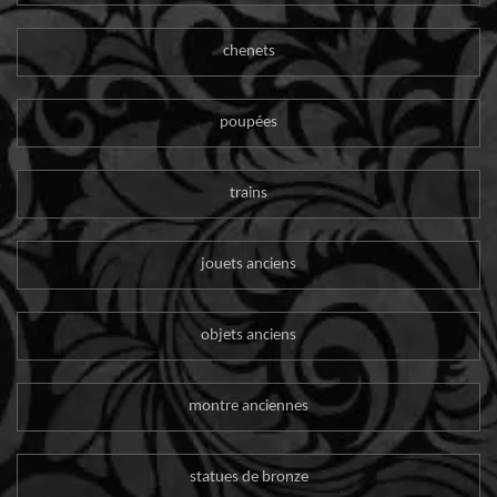
chenets
poupées
trains
jouets anciens
objets anciens
montre anciennes
statues de bronze