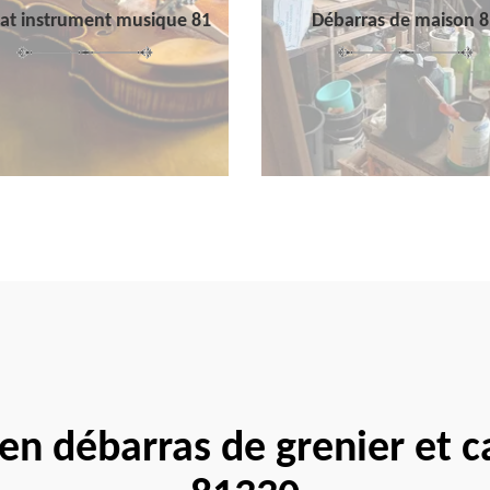
at instrument musique 81
Débarras de maison 8
 en débarras de grenier et 