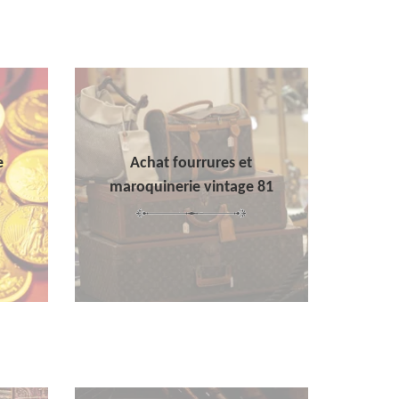
e
Achat fourrures et
maroquinerie vintage 81