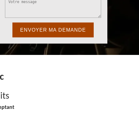
c
its
mptant