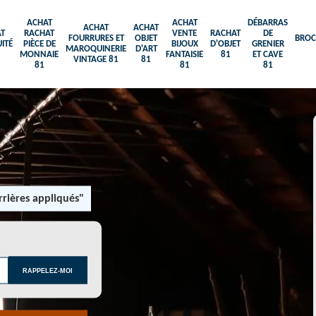
ACHAT
ACHAT
DÉBARRAS
ACHAT
ACHAT
T
RACHAT
VENTE
RACHAT
DE
FOURRURES ET
OBJET
BROC
ITÉ
PIÈCE DE
BIJOUX
D'OBJET
GRENIER
MAROQUINERIE
D'ART
MONNAIE
FANTAISIE
81
ET CAVE
VINTAGE 81
81
81
81
81
rières appliqués"