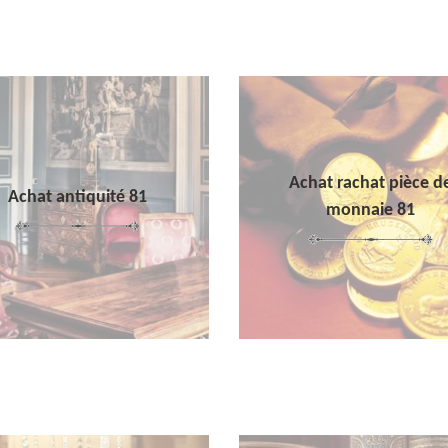
Achat rachat pièce d
Achat antiquité 81
monnaie 81