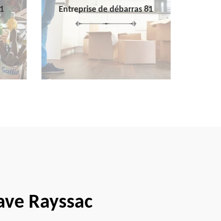
1
Entreprise de débarras 81
cave Rayssac