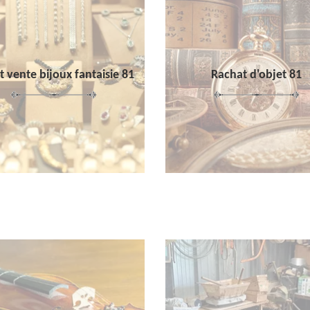
 vente bijoux fantaisie 81
Rachat d'objet 81