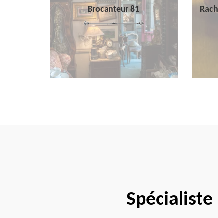
Brocanteur 81
Rach
Spécialiste