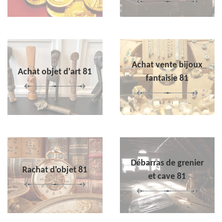
Achat vente bijoux
Achat objet d'art 81
fantaisie 81
Débarras de grenier
Rachat d'objet 81
et cave 81