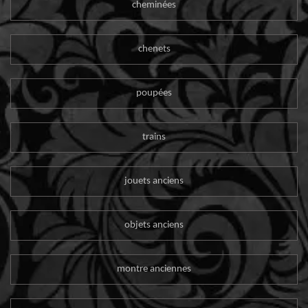
cheminées
chenets
poupées
trains
jouets anciens
objets anciens
montre anciennes