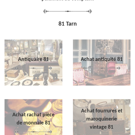
81 Tarn
Antiquaire 81
Achat antiquité 81
Achat fourrures et
Achat rachat pièce
maroquinerie
de monnaie 81
vintage 81