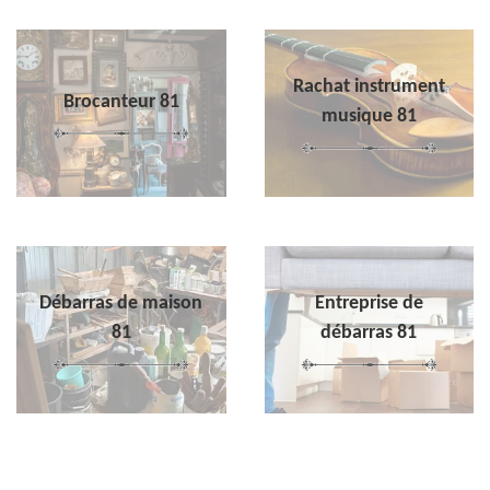
Rachat instrument
Brocanteur 81
musique 81
Débarras de maison
Entreprise de
81
débarras 81