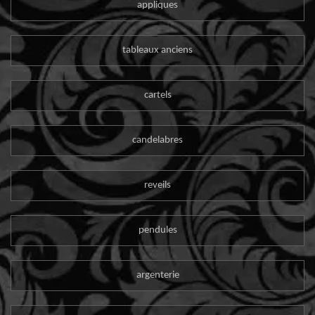
appliques
tableaux anciens
cartels
candelabres
reveils
pendules
argenterie