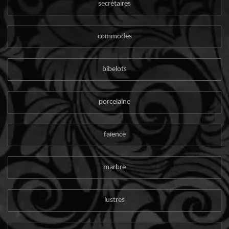
secrétaires
commodes
bibelots
porcelaine
faïence
marbre
lustres