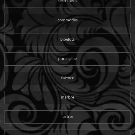
secrétaires
commodes
bibelots
porcelaine
faïence
marbre
lustres