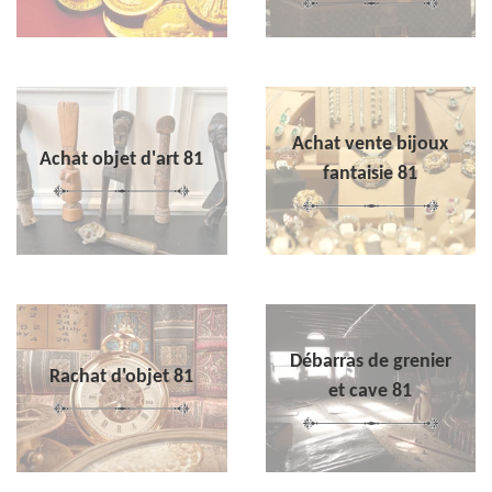
Achat vente bijoux
Achat objet d'art 81
fantaisie 81
Débarras de grenier
Rachat d'objet 81
et cave 81