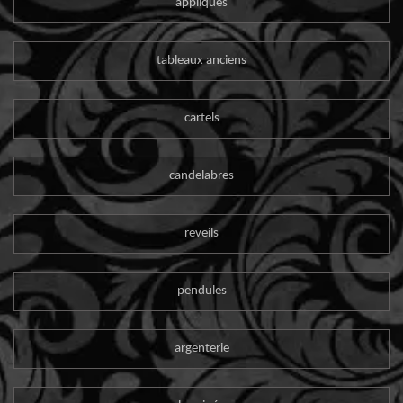
appliques
tableaux anciens
cartels
candelabres
reveils
pendules
argenterie