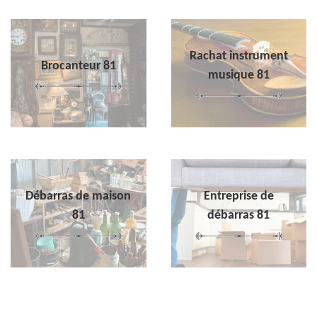
Rachat instrument
Brocanteur 81
musique 81
Débarras de maison
Entreprise de
81
débarras 81