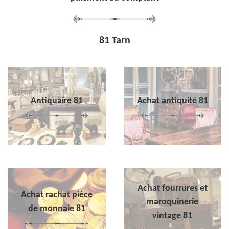
81 Tarn
Antiquaire 81
Achat antiquité 81
Achat fourrures et
Achat rachat pièce
maroquinerie
de monnaie 81
vintage 81