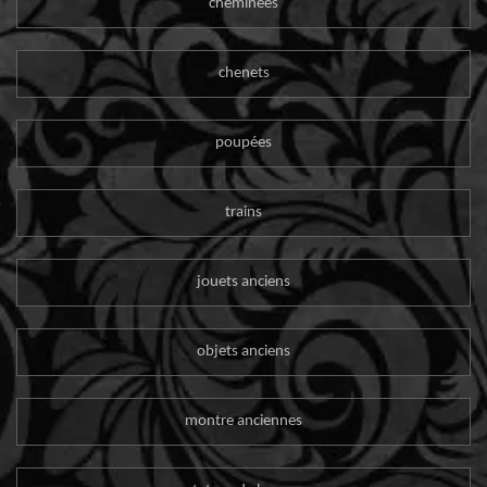
cheminées
chenets
poupées
trains
jouets anciens
objets anciens
montre anciennes