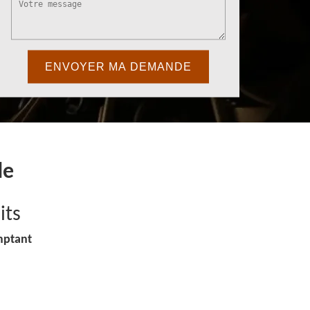
de
its
mptant