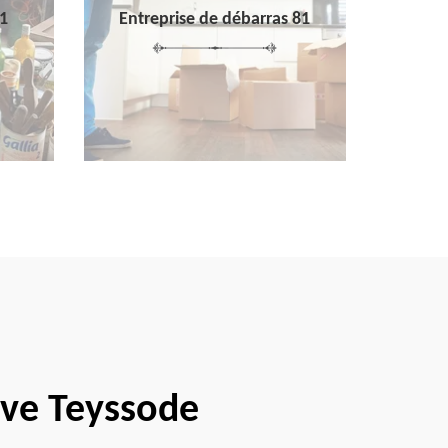
1
Entreprise de débarras 81
ave Teyssode