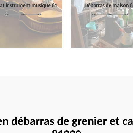
at instrument musique 81
Débarras de maison 8
 en débarras de grenier et c