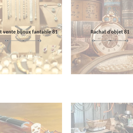
 vente bijoux fantaisie 81
Rachat d'objet 81