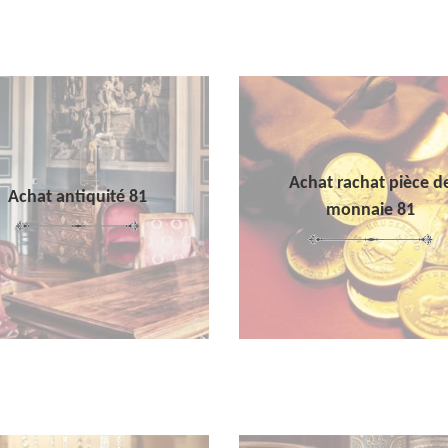
Achat rachat pièce d
Achat antiquité 81
monnaie 81