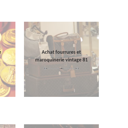
e
Achat fourrures et
maroquinerie vintage 81