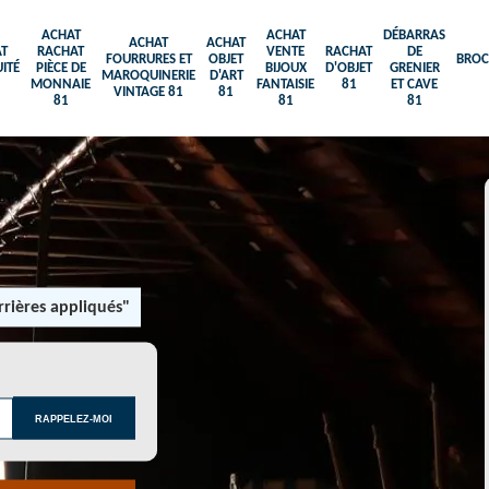
ACHAT
ACHAT
DÉBARRAS
ACHAT
ACHAT
T
RACHAT
VENTE
RACHAT
DE
FOURRURES ET
OBJET
BROC
ITÉ
PIÈCE DE
BIJOUX
D'OBJET
GRENIER
MAROQUINERIE
D'ART
MONNAIE
FANTAISIE
81
ET CAVE
VINTAGE 81
81
81
81
81
rières appliqués"