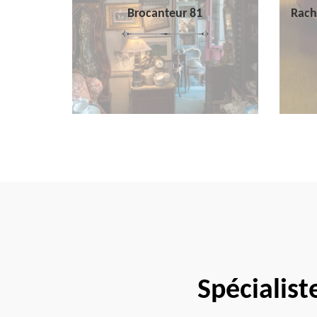
Brocanteur 81
Rach
Spécialist