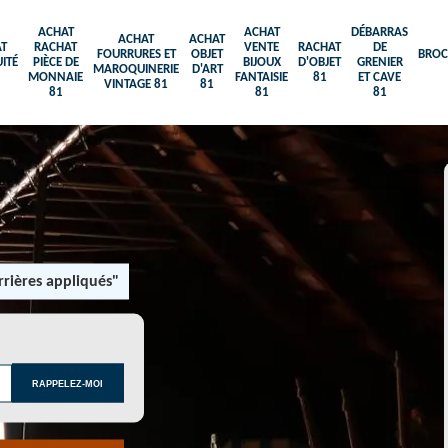
ACHAT
ACHAT
DÉBARRAS
ACHAT
ACHAT
T
RACHAT
VENTE
RACHAT
DE
FOURRURES ET
OBJET
BROC
ITÉ
PIÈCE DE
BIJOUX
D'OBJET
GRENIER
MAROQUINERIE
D'ART
MONNAIE
FANTAISIE
81
ET CAVE
VINTAGE 81
81
81
81
81
rières appliqués"