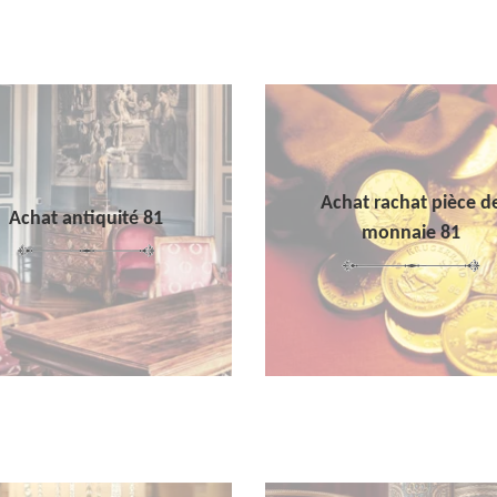
Achat rachat pièce d
Achat antiquité 81
monnaie 81