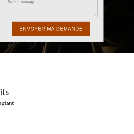
its
mptant