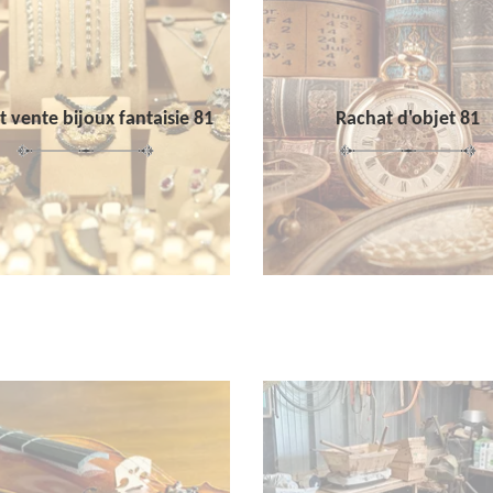
 vente bijoux fantaisie 81
Rachat d'objet 81