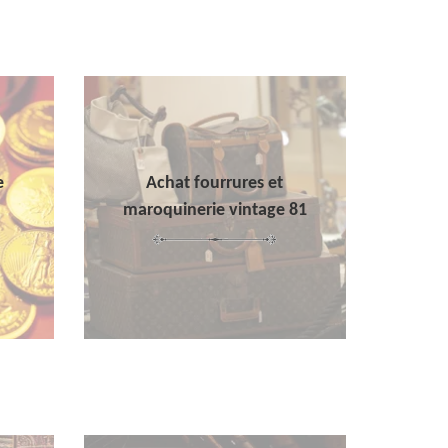
e
Achat fourrures et
maroquinerie vintage 81