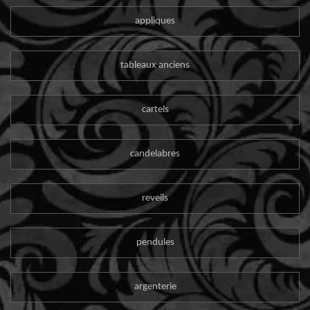
appliques
tableaux anciens
cartels
candelabres
reveils
pendules
argenterie