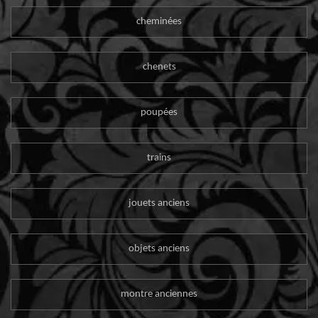
cheminées
chenets
poupées
trains
jouets anciens
objets anciens
montre anciennes