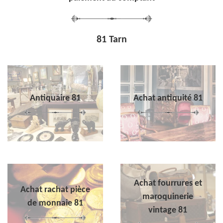
81 Tarn
Antiquaire 81
Achat antiquité 81
Achat fourrures et
Achat rachat pièce
maroquinerie
de monnaie 81
vintage 81