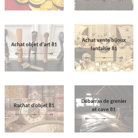
Achat vente bijoux
Achat objet d'art 81
fantaisie 81
Débarras de grenier
Rachat d'objet 81
et cave 81