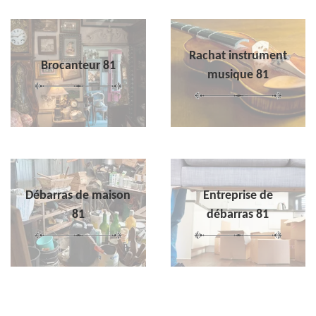
Rachat instrument
Brocanteur 81
musique 81
Débarras de maison
Entreprise de
81
débarras 81