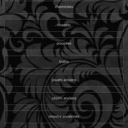
cheminées
chenets
poupées
trains
jouets anciens
objets anciens
montre anciennes