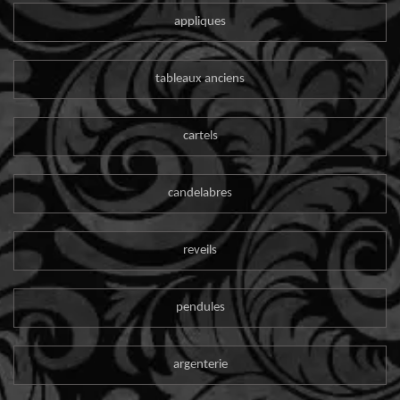
appliques
tableaux anciens
cartels
candelabres
reveils
pendules
argenterie