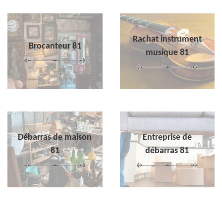
Rachat instrument
Brocanteur 81
musique 81
Débarras de maison
Entreprise de
81
débarras 81