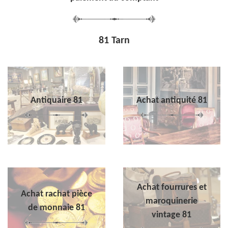
81 Tarn
Antiquaire 81
Achat antiquité 81
Achat fourrures et
Achat rachat pièce
maroquinerie
de monnaie 81
vintage 81