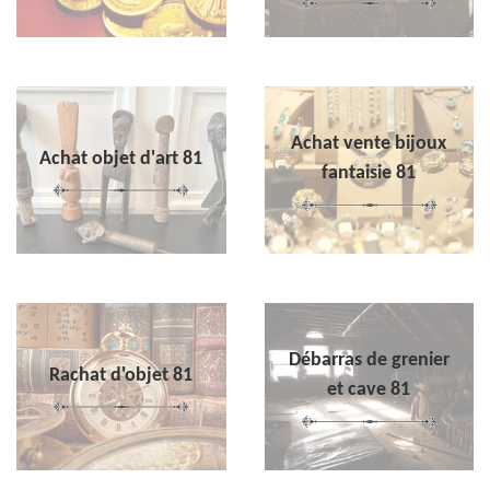
Achat vente bijoux
Achat objet d'art 81
fantaisie 81
Débarras de grenier
Rachat d'objet 81
et cave 81