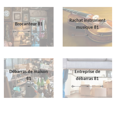
Rachat instrument
Brocanteur 81
musique 81
Débarras de maison
Entreprise de
81
débarras 81