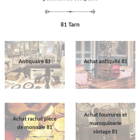
81 Tarn
Antiquaire 81
Achat antiquité 81
Achat fourrures et
Achat rachat pièce
maroquinerie
de monnaie 81
vintage 81