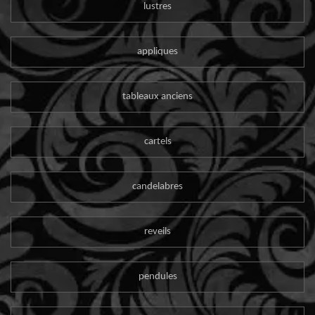
lustres
appliques
tableaux anciens
cartels
candelabres
reveils
pendules