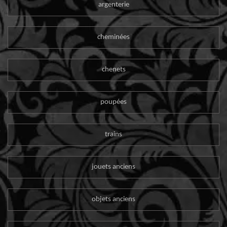
argenterie
cheminées
chenets
poupées
trains
jouets anciens
objets anciens