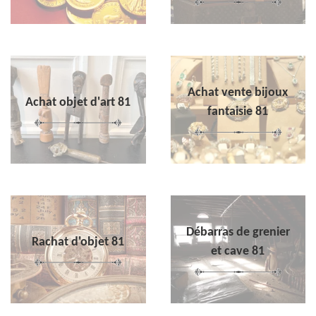
Achat vente bijoux
Achat objet d'art 81
fantaisie 81
Débarras de grenier
Rachat d'objet 81
et cave 81