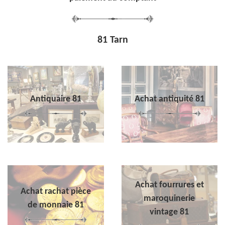
81 Tarn
Antiquaire 81
Achat antiquité 81
Achat fourrures et
Achat rachat pièce
maroquinerie
de monnaie 81
vintage 81