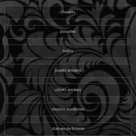
chenets
poupées
trains
jouets anciens
objets anciens
montre anciennes
statues de bronze