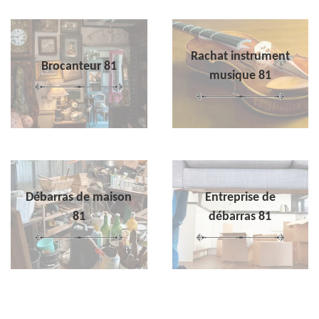
Rachat instrument
Brocanteur 81
musique 81
Débarras de maison
Entreprise de
81
débarras 81