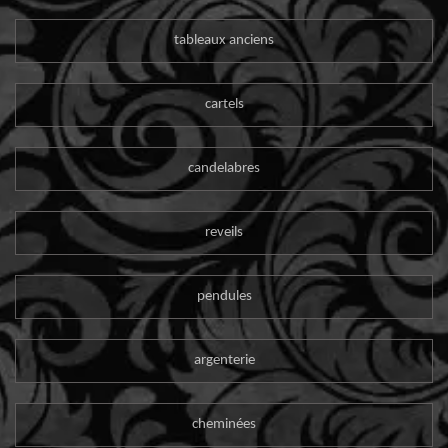
tableaux anciens
cartels
candelabres
reveils
pendules
argenterie
cheminées