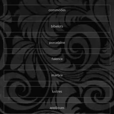
commodes
bibelots
porcelaine
faïence
marbre
lustres
appliques