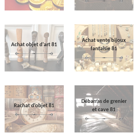
Achat vente bijoux
Achat objet d'art 81
fantaisie 81
Débarras de grenier
Rachat d'objet 81
et cave 81