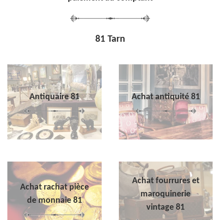
81 Tarn
Antiquaire 81
Achat antiquité 81
Achat fourrures et
Achat rachat pièce
maroquinerie
de monnaie 81
vintage 81