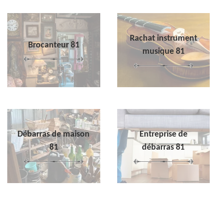
Rachat instrument
Brocanteur 81
musique 81
Débarras de maison
Entreprise de
81
débarras 81