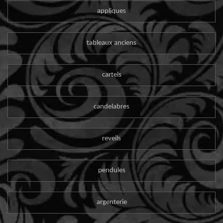
appliques
tableaux anciens
cartels
candelabres
reveils
pendules
argenterie