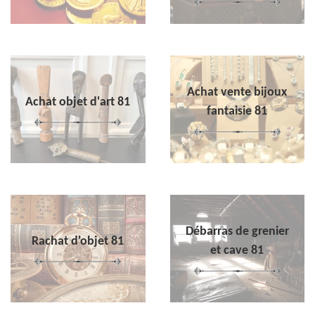
Achat vente bijoux
Achat objet d'art 81
fantaisie 81
Débarras de grenier
Rachat d'objet 81
et cave 81