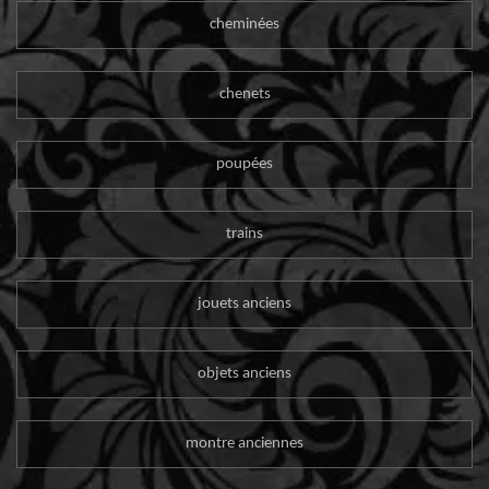
cheminées
chenets
poupées
trains
jouets anciens
objets anciens
montre anciennes