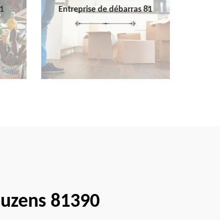
1
Entreprise de débarras 81
auzens 81390