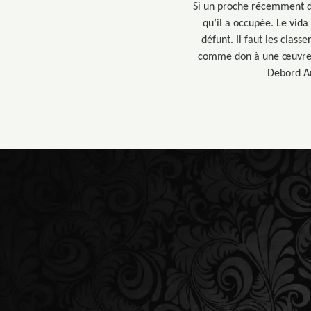
Si un proche récemment dé
qu’il a occupée. Le vida 
défunt. Il faut les class
comme don à une œuvre de
Debord An