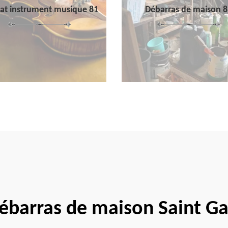
at instrument musique 81
Débarras de maison 8
débarras de maison Saint G