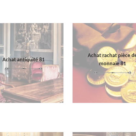
Achat rachat pièce d
Achat antiquité 81
monnaie 81