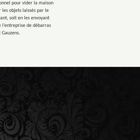
onnel pour vider la maison
 les objets laissés par le
dant, soit en les envoyant
 l’entreprise de débarras
t Gauzens.