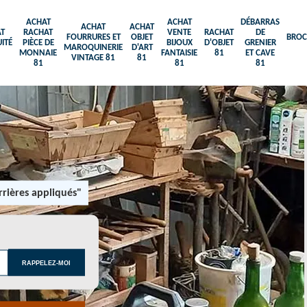
ACHAT
ACHAT
DÉBARRAS
ACHAT
ACHAT
T
RACHAT
VENTE
RACHAT
DE
FOURRURES ET
OBJET
BROC
ITÉ
PIÈCE DE
BIJOUX
D'OBJET
GRENIER
MAROQUINERIE
D'ART
MONNAIE
FANTAISIE
81
ET CAVE
VINTAGE 81
81
81
81
81
rières appliqués"