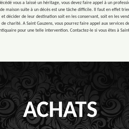
cédé vous a laissé un héritage, vous devez faire appel à un professi
de maison suite à un décès est une tâche difficile. Il faut en effet trier
er et décider de leur destination soit en les conservant, soit en les ven
 charité. A Saint Gauzens, vous pourrez faire appel aux services de
tiquaire pour une telle intervention. Contactez-le si vous êtes à Sain
ACHATS