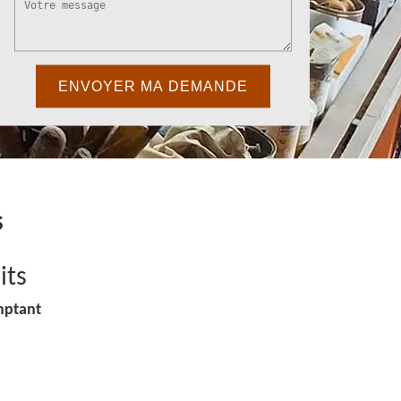
s
its
mptant