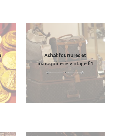
e
Achat fourrures et
maroquinerie vintage 81