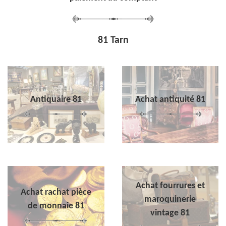
81 Tarn
Antiquaire 81
Achat antiquité 81
Achat fourrures et
Achat rachat pièce
maroquinerie
de monnaie 81
vintage 81