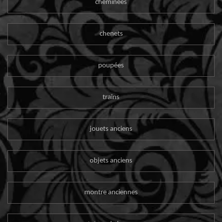
cheminées
chenets
poupées
trains
jouets anciens
objets anciens
montre anciennes