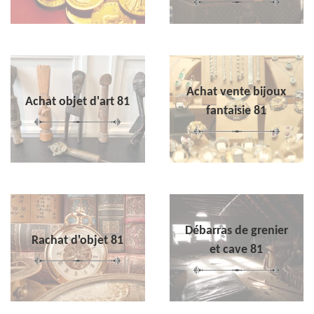
Achat vente bijoux
Achat objet d'art 81
fantaisie 81
Débarras de grenier
Rachat d'objet 81
et cave 81