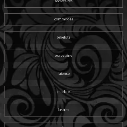
secrétaires
commodes
bibelots
porcelaine
faïence
marbre
lustres