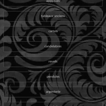
appliques
tableaux anciens
cartels
candelabres
reveils
pendules
argenterie