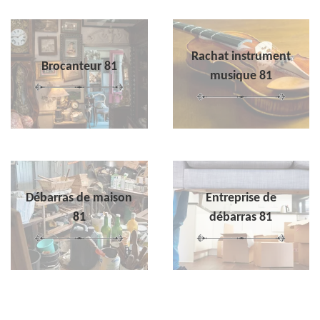
Rachat instrument
Brocanteur 81
musique 81
Débarras de maison
Entreprise de
81
débarras 81