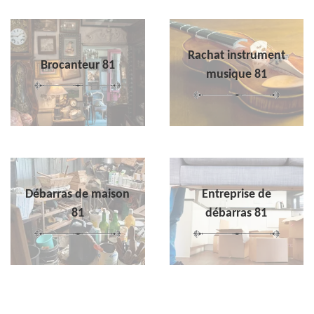
Rachat instrument
Brocanteur 81
musique 81
Débarras de maison
Entreprise de
81
débarras 81