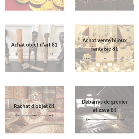
Achat vente bijoux
Achat objet d'art 81
fantaisie 81
Débarras de grenier
Rachat d'objet 81
et cave 81