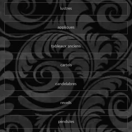
lustres
appliques
tableaux anciens
cartels
candelabres
reveils
pendules