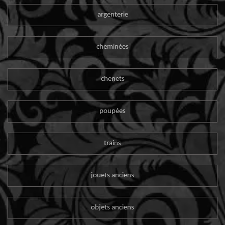
argenterie
cheminées
chenets
poupées
trains
jouets anciens
objets anciens