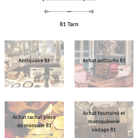
81 Tarn
Antiquaire 81
Achat antiquité 81
Achat fourrures et
Achat rachat pièce
maroquinerie
de monnaie 81
vintage 81