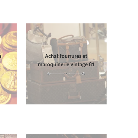
e
Achat fourrures et
maroquinerie vintage 81