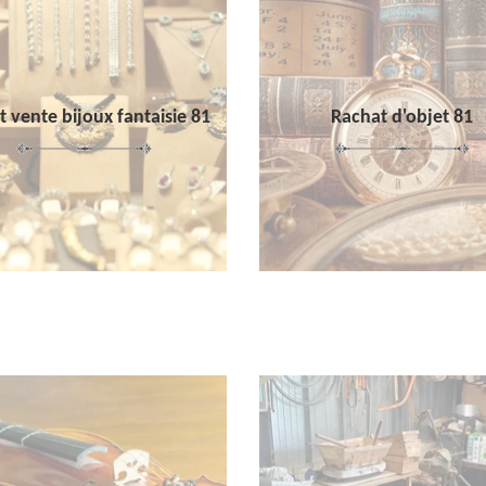
 vente bijoux fantaisie 81
Rachat d'objet 81