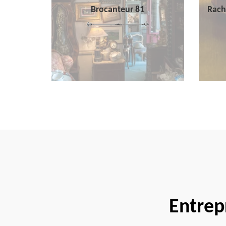
Brocanteur 81
Rach
Entrep