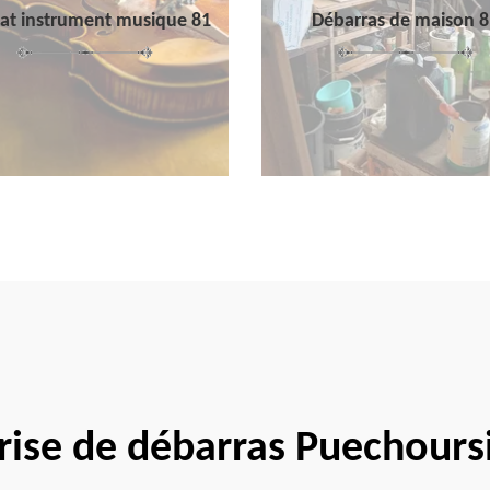
at instrument musique 81
Débarras de maison 8
rise de débarras Puechours