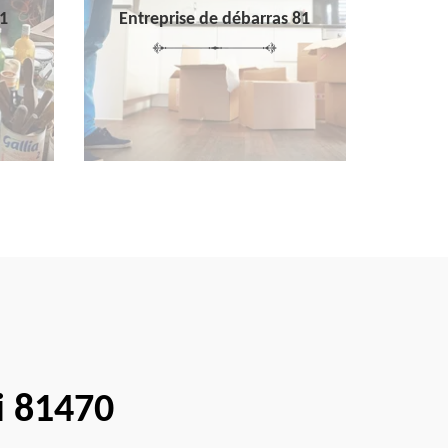
1
Entreprise de débarras 81
i 81470