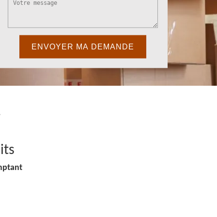
i
its
mptant