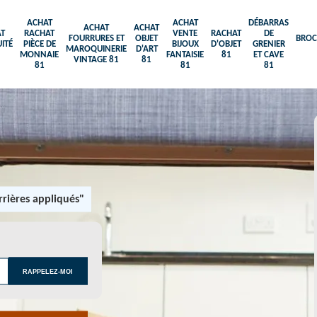
ACHAT
ACHAT
DÉBARRAS
ACHAT
ACHAT
T
RACHAT
VENTE
RACHAT
DE
FOURRURES ET
OBJET
BROC
ITÉ
PIÈCE DE
BIJOUX
D'OBJET
GRENIER
MAROQUINERIE
D'ART
MONNAIE
FANTAISIE
81
ET CAVE
VINTAGE 81
81
81
81
81
rières appliqués"