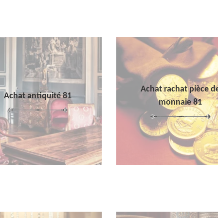
Achat rachat pièce d
Achat antiquité 81
monnaie 81