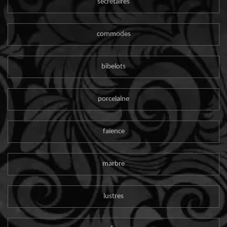
secrétaires
commodes
bibelots
porcelaine
faïence
marbre
lustres