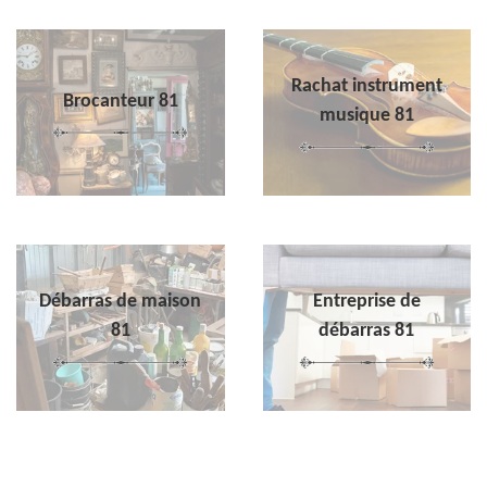
Rachat instrument
Brocanteur 81
musique 81
Débarras de maison
Entreprise de
81
débarras 81