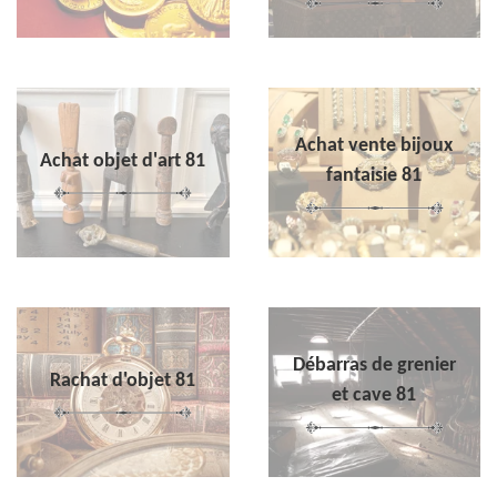
Achat vente bijoux
Achat objet d'art 81
fantaisie 81
Débarras de grenier
Rachat d'objet 81
et cave 81