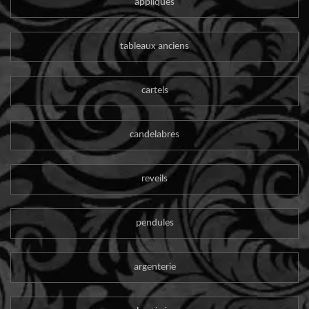
appliques
tableaux anciens
cartels
candelabres
reveils
pendules
argenterie