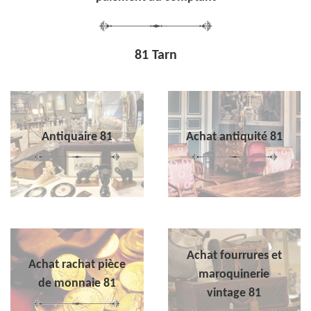
81 Tarn
Antiquaire 81
Achat antiquité 81
Achat fourrures et
Achat rachat pièce
maroquinerie
de monnaie 81
vintage 81