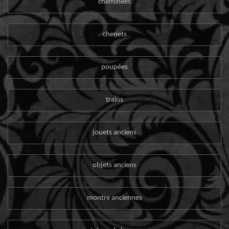
cheminées
chenets
poupées
trains
jouets anciens
objets anciens
montre anciennes