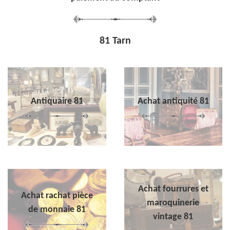
81 Tarn
Antiquaire 81
Achat antiquité 81
Achat fourrures et
Achat rachat pièce
maroquinerie
de monnaie 81
vintage 81