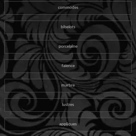
commodes
bibelots
porcelaine
faïence
marbre
lustres
appliques