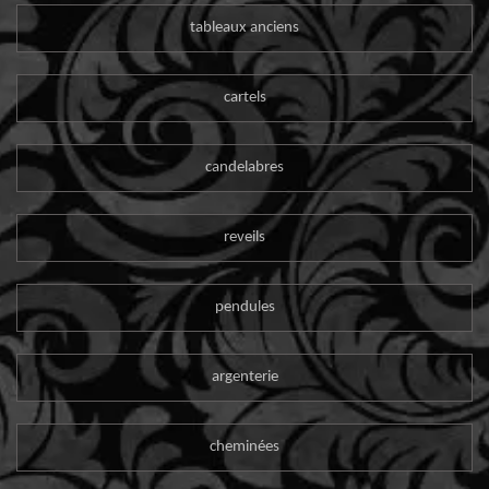
tableaux anciens
cartels
candelabres
reveils
pendules
argenterie
cheminées