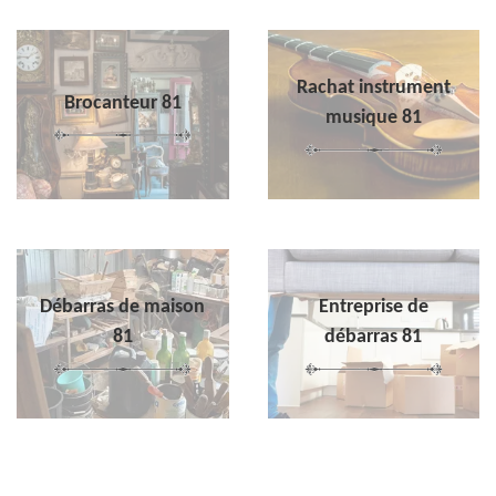
Rachat instrument
Brocanteur 81
musique 81
Débarras de maison
Entreprise de
81
débarras 81