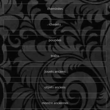
cheminées
chenets
poupées
trains
jouets anciens
objets anciens
montre anciennes