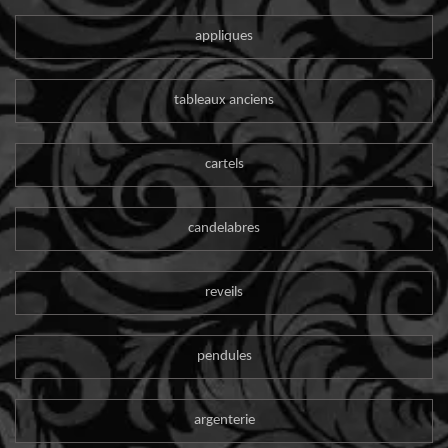
appliques
tableaux anciens
cartels
candelabres
reveils
pendules
argenterie