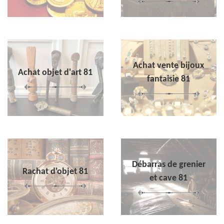
Achat vente bijoux
Achat objet d'art 81
fantaisie 81
Débarras de grenier
Rachat d'objet 81
et cave 81