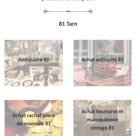
81 Tarn
Antiquaire 81
Achat antiquité 81
Achat fourrures et
Achat rachat pièce
maroquinerie
de monnaie 81
vintage 81