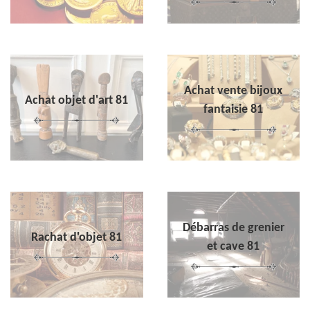
Achat vente bijoux
Achat objet d'art 81
fantaisie 81
Débarras de grenier
Rachat d'objet 81
et cave 81