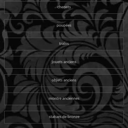
chenets
poupées
trains
jouets anciens
objets anciens
montre anciennes
statues de bronze