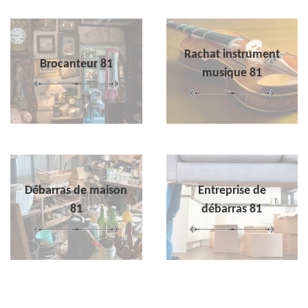
Rachat instrument
Brocanteur 81
musique 81
Débarras de maison
Entreprise de
81
débarras 81