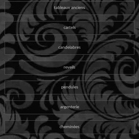
tableaux anciens
cartels
candelabres
reveils
pendules
argenterie
cheminées