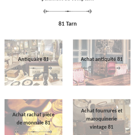
81 Tarn
Antiquaire 81
Achat antiquité 81
Achat fourrures et
Achat rachat pièce
maroquinerie
de monnaie 81
vintage 81