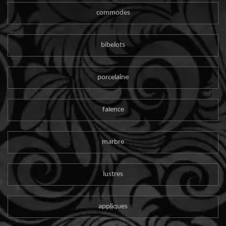
commodes
bibelots
porcelaine
faïence
marbre
lustres
appliques