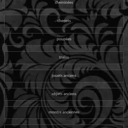
cheminées
chenets
poupées
trains
jouets anciens
objets anciens
montre anciennes