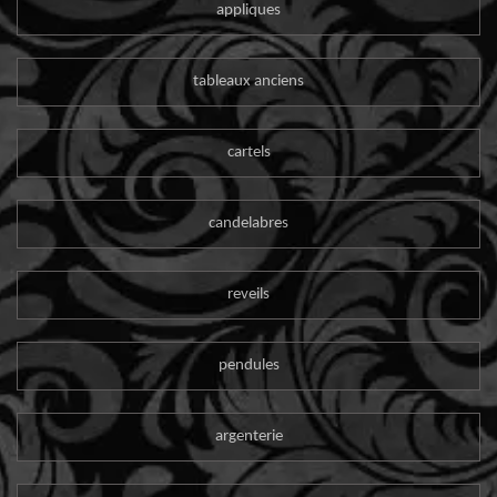
appliques
tableaux anciens
cartels
candelabres
reveils
pendules
argenterie