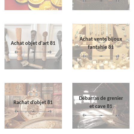
Achat vente bijoux
Achat objet d'art 81
fantaisie 81
Débarras de grenier
Rachat d'objet 81
et cave 81