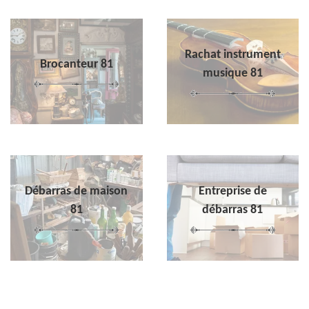
Rachat instrument
Brocanteur 81
musique 81
Débarras de maison
Entreprise de
81
débarras 81