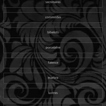
secrétaires
commodes
bibelots
porcelaine
faïence
marbre
lustres