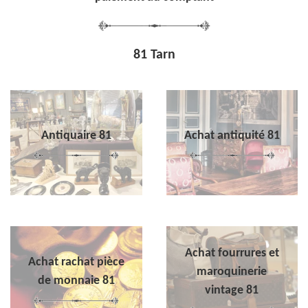
81 Tarn
Antiquaire 81
Achat antiquité 81
Achat fourrures et
Achat rachat pièce
maroquinerie
de monnaie 81
vintage 81