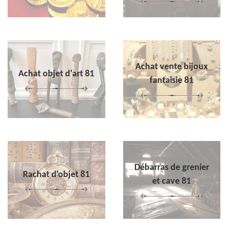
Achat vente bijoux
Achat objet d'art 81
fantaisie 81
Débarras de grenier
Rachat d'objet 81
et cave 81