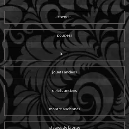
chenets
poupées
trains
jouets anciens
objets anciens
montre anciennes
statues de bronze