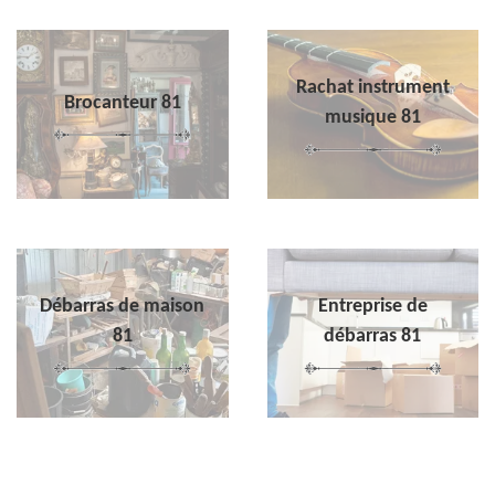
Rachat instrument
Brocanteur 81
musique 81
Débarras de maison
Entreprise de
81
débarras 81