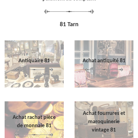
81 Tarn
Antiquaire 81
Achat antiquité 81
Achat fourrures et
Achat rachat pièce
maroquinerie
de monnaie 81
vintage 81