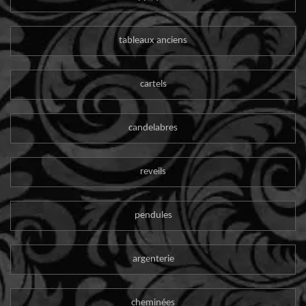
tableaux anciens
cartels
candelabres
reveils
pendules
argenterie
cheminées