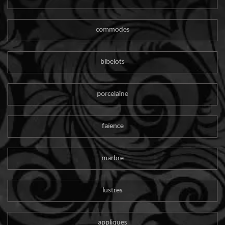
commodes
bibelots
porcelaine
faïence
marbre
lustres
appliques