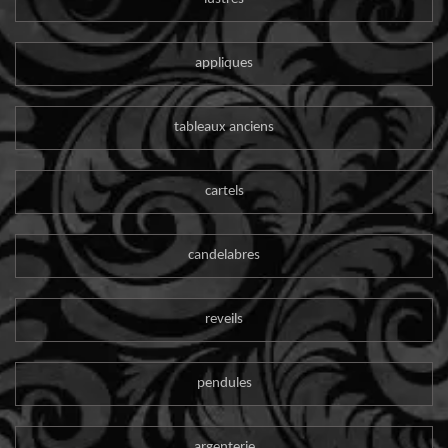
appliques
tableaux anciens
cartels
candelabres
reveils
pendules
argenterie