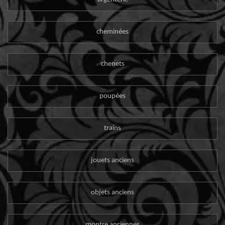
cheminées
chenets
poupées
trains
jouets anciens
objets anciens
montre anciennes