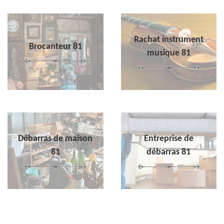
Rachat instrument
Brocanteur 81
musique 81
Débarras de maison
Entreprise de
81
débarras 81