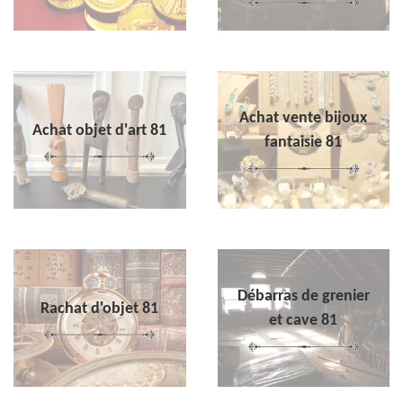
Achat vente bijoux
Achat objet d'art 81
fantaisie 81
Débarras de grenier
Rachat d'objet 81
et cave 81