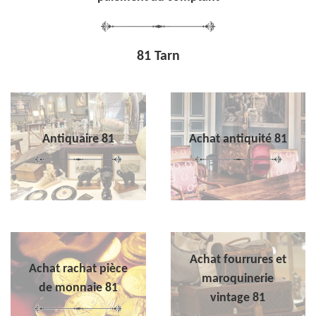
81 Tarn
Antiquaire 81
Achat antiquité 81
Achat fourrures et
Achat rachat pièce
maroquinerie
de monnaie 81
vintage 81